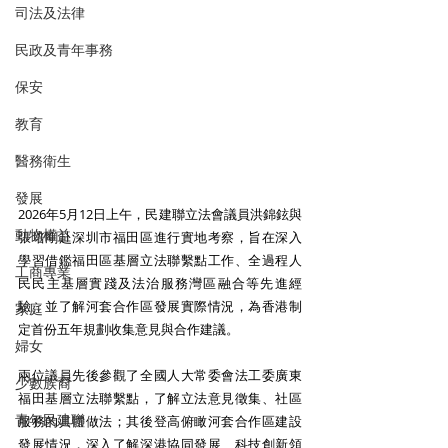
司法及法律
民政及青年事務
保安
教育
醫務衛生
發展
2026年5月12日上午，民建聯立法會議員洪錦鉉與
動物權益
張培剛赴深圳市福田區進行實地考察，旨在深入
學習借鑑福田區基層立法聯繫點工作、全過程人
工商專業
民民主基層實踐及法治服務灣區融合等先進經
驗，並了解河套合作區發展實際情況，為香港制
家庭
定首份五年規劃收集意見與合作建議。 
婦女
兩位議員先後參觀了全國人大常委會法工委廣東
少數族裔
福田基層立法聯繫點，了解立法意見徵集、社區
青年民建聯
服務的具體做法；其後登高俯瞰河套合作區建設
發展情況，深入了解深港協同發展、科技創新領