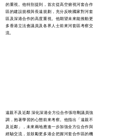
的重視。他特別提到，首次從高空俯視河套合作
區的建設規模與長遠規劃，充分反映國家對河套
區及深港合作的高度重視。他期望未來能推動更
多香港立法會議員及各界人士前來河套區考察交
流。 
遠親不及近鄰 深化深港全方位合作張培剛議員強
調，抱著學習的心態前來考察。他指出「遠親不
及近鄰」，未來兩地應進一步加強全方位合作與
經驗交流，並鼓勵更多港企把握河套合作區的機