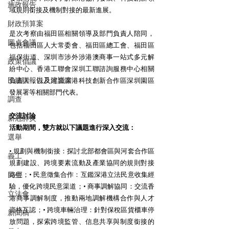
施政報告
域規則銜接及機制對接的最新進展。 
財政預算案
是次考察由福田區相關領導及部門負責人陪同，
圓桌會議
包括福田區人大常委會、福田區總工會、福田區
福保街道、深圳市涉外涉港澳商事一站式多元解
政策倡議
紛中心、香港工聯會深圳工聯諮詢服務中心相關
民建聯報告及建議書
負責人，以及河套深港科技創新合作區深圳園區
發展署等相關部門代表。 
調查
交流討論
新冠肺炎
活動期間，雙方就以下議題進行深入交流：
選舉
• 規劃與機制銜接：探討北部都會區與河套合作區
義工
規劃建設、跨境要素流動及產業協同的規則對接
民生
路徑；• 民意徵集合作：互鑑深港立法民意收集經
驗，優化跨境民意渠道；• 商事調解協同：交流香
立法會
港商事調解制度，推動兩地調解機構合作與人才
資格互認；• 跨境車輛治理：針對保稅區貨櫃車停
新聞稿
放問題，探索跨境監管、信息共享與制度銜接的