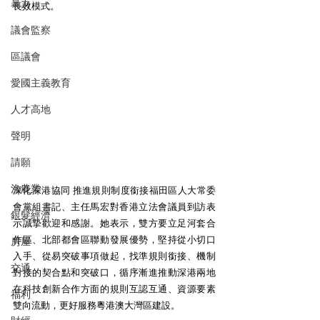
暴力
長效模式。 
議會監察
區議會
愛國主義教育
人才高地
聲明
請願
漁農業
深化深港協同 推進規則制度銜接福田區人大常委
會黨組書記、主任馬宏對香港立法會議員到訪表
銀髮經濟
示誠摯歡迎和感謝。她表示，雙方要立足河套合
作區、北部都會區聯動發展優勢，堅持從小切口
房屋
入手、從易突破事項做起，找準規則銜接、機制
交通
對接的契合點和突破口，循序漸進推動深港兩地
在科技創新合作方面的規則互認互通、資源要素
福利
雙向流動，更好服務粵港澳大灣區建設。 