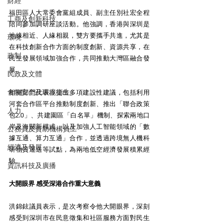
財經
福田區人大常委會黨組成員、副主任別社宏全程
工商及創新科技
陪同參加調研座談活動。他強調，香港與深圳是
地緣相近、人緣相親，雙方要攜手共進，尤其是
環境
在科技創新合作方面的制度創新、資源共享，在
政制
民生發展領域加強合作，共同推動大灣區融合發
展。 
民政及文體
食物安全及環境衛生
相關部門代表亦提出多項建設性建議，包括利用
河套合作區平台推動制度創新、推出「聯合政策
人力
包2.0」、共建園區「白名單」機制、探索兩地口
岸及海關新模式，以及加強人工智能領域的「數
公務員及資助機構員工
據互通、算力互通」合作，並透過跨境無人機科
經濟及發展
研物資運送等試點，為兩地低空經濟發展積累經
驗。 
資訊科技及廣播
大開眼界 感受深港合作重大意義
洪錦鉉議員表示，是次考察令他大開眼界，深刻
感受到深圳市在民意徵集和社區服務方面對民生