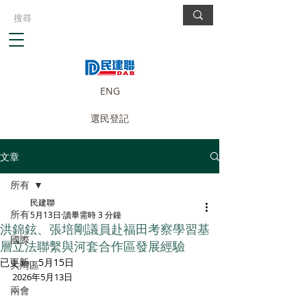
ENG
選民登記
文章
所有
民建聯
所有
5月13日
讀畢需時 3 分鐘
洪錦鉉、張培剛議員赴福田考察學習基
國際
層立法聯繫與河套合作區發展經驗
已更新：
5月15日
大灣區
2026年5月13日 
兩會