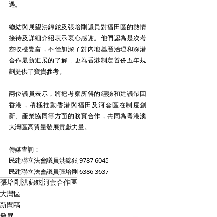
遇。 
總結與展望洪錦鉉及張培剛議員對福田區的熱情
接待及詳細介紹表示衷心感謝。他們認為是次考
察收穫豐富，不僅加深了對內地基層治理和深港
合作最新進展的了解，更為香港制定首份五年規
劃提供了寶貴參考。 
兩位議員表示，將把考察所得的經驗和建議帶回
香港，積極推動香港與福田及河套區在制度創
新、產業協同等方面的務實合作，共同為粵港澳
大灣區高質量發展貢獻力量。 
傳媒查詢：
民建聯立法會議員洪錦鉉 9787-6045
民建聯立法會議員張培剛 6386-3637
張培剛
洪錦鉉
河套合作區
大灣區
新聞稿
發展