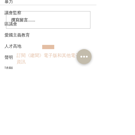
暴力
議會監察
撰寫留言......
走進蔚來、國盾量子與科
鄭泳舜夥九龍城
區議會
大訊飛，港區人大代表團
區視察，樂見啟
愛國主義教育
深入合肥調研科創成果
會刺激地區消費
業界加碼優惠，
人才高地
宣傳迎未來盛事
訂閱《建聞》電子版和其他電子
聲明
資訊
請願
漁農業
銀髮經濟
房屋
>
交通
福利
本人同意我的個人資料被用