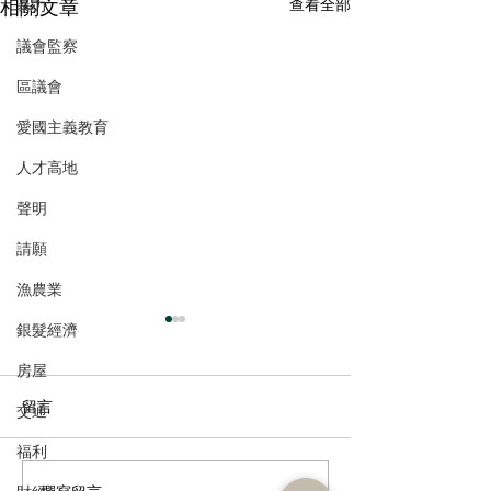
相關文章
查看全部
暴力
議會監察
區議會
愛國主義教育
人才高地
聲明
請願
漁農業
銀髮經濟
房屋
留言
交通
福利