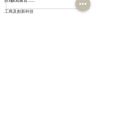
財經
撰寫留言......
港區全國人大代表團考察
立法會議員林琳
安徽涇縣，調研紅色文化
共同敦促加強生
工商及創新科技
保護與非遺活態傳承
管 加強輔助生育
環境
政制
訂閱《建聞》電子版和其他電子
資訊
民政及文體
食物安全及環境衛生
人力
公務員及資助機構員工
>
經濟及發展
資訊科技及廣播
本人同意我的個人資料被用
作民建聯通知我有關資訊。