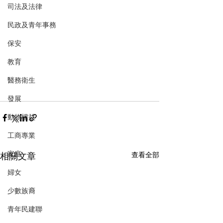
司法及法律
民政及青年事務
保安
教育
醫務衛生
發展
動物權益
工商專業
家庭
相關文章
查看全部
婦女
少數族裔
青年民建聯