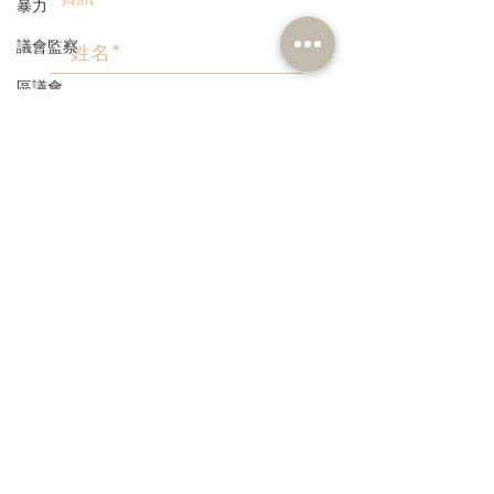
暴力
議會監察
區議會
愛國主義教育
>
人才高地
聲明
請願
本人同意我的個人資料被用
作民建聯通知我有關資訊。
漁農業
銀髮經濟
房屋
交通
福利
3582 1111