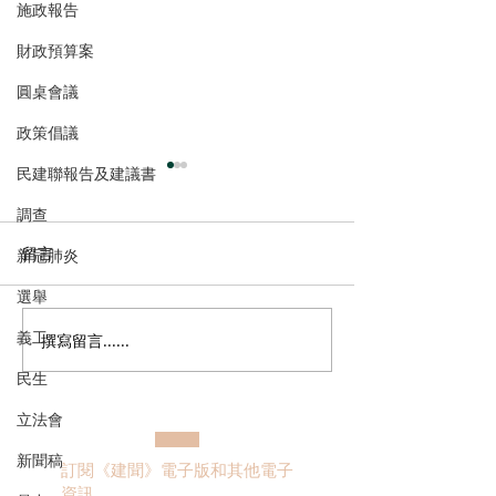
施政報告
財政預算案
圓桌會議
政策倡議
民建聯報告及建議書
調查
留言
新冠肺炎
選舉
義工
撰寫留言......
港區全國人大代表團考察
立法會議員林琳
安徽涇縣，調研紅色文化
共同敦促加強生
民生
保護與非遺活態傳承
管 加強輔助生育
立法會
新聞稿
訂閱《建聞》電子版和其他電子
資訊