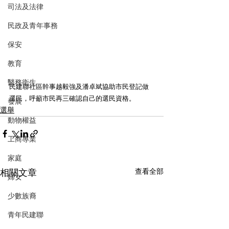
司法及法律
民政及青年事務
保安
教育
醫務衛生
民建聯社區幹事越毅強及潘卓斌協助市民登記做
選民，呼籲市民再三確認自己的選民資格。
發展
選舉
動物權益
工商專業
家庭
相關文章
查看全部
婦女
少數族裔
青年民建聯