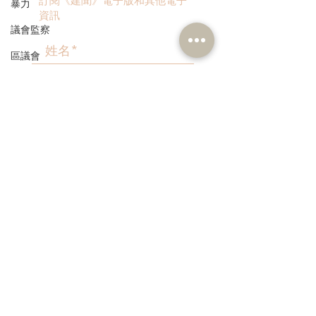
訂閱《建聞》電子版和其他電子
暴力
資訊
議會監察
區議會
愛國主義教育
人才高地
>
聲明
請願
本人同意我的個人資料被用
漁農業
作民建聯通知我有關資訊。
銀髮經濟
房屋
交通
福利
3582 1111