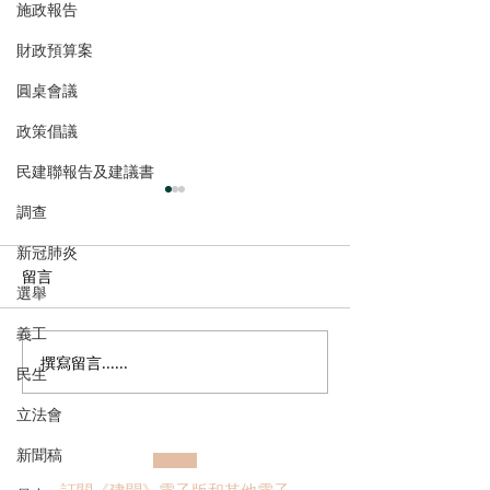
施政報告
財政預算案
圓桌會議
政策倡議
民建聯報告及建議書
調查
新冠肺炎
留言
選舉
義工
撰寫留言......
民建聯呼籲選民登記並積
民建聯回應區議
民生
極履行選民權力
告
立法會
新聞稿