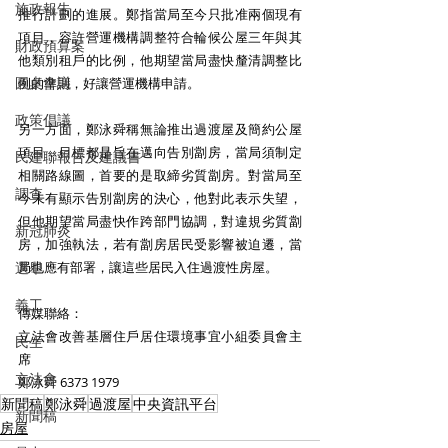
施政報告
推行計劃的進展。鄭指當局至今只批准兩個現有
項目，容許營運機構調整符合輪候公屋三年與其
財政預算案
他類別租戶的比例，他期望當局盡快釐清調整比
圓桌會議
例的準則，好讓營運機構申請。
政策倡議
另一方面，鄭泳舜稱無論推出過渡屋及簡約公屋
項目，目標都是旨在邁向告別劏房，當局須制定
民建聯報告及建議書
相關路線圖，首要的是取締劣質劏房。對當局至
調查
今未有顯示告別劏房的決心，他對此表示失望，
但他期望當局盡快作跨部門協調，對違規劣質劏
新冠肺炎
房，加強執法，若有劏房居民受影響被迫遷，當
選舉
局也應有部署，讓這些居民入住過渡性房屋。
義工
傳媒聯絡：
立法會改善基層住戶居住環境事宜小組委員會主
民生
席  
立法會
鄭泳舜 6373 1979
新聞稿
鄭泳舜
過渡屋
中央資訊平台
新聞稿
房屋