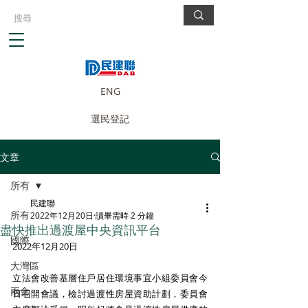
ENG
選民登記
文章
所有
民建聯
所有
2022年12月20日
讀畢需時 2 分鐘
盡快推出過渡屋中央資訊平台
國際
2022年12月20日
大灣區
立法會改善基層住戶居住環境事宜小組委員會今
兩會
日召開會議，檢討過渡性房屋資助計劃，委員會