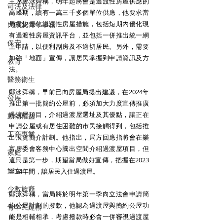
主席鄭泳舜稱，明年起將會是過渡性房屋供應的
司法及法律
高峰期，續有一萬三千多個單位供應，他要求當
局盡快優化過渡性房屋措施，包括短期內優化現
民政及青年事務
有過渡性房屋資訊平台，並包括一併推出統一網
保安
上申請，以便利劏房及不適切居民。另外，需要
加強「地面」宣傳，讓居民掌握到申請資訊及方
教育
法。
醫務衛生
鄭泳舜稱，早前已向房屋局提出建議，在2024年
發展
推出第一批簡約公屋前，必須加大力度宣傳推廣
過渡屋項目，介紹過渡屋選址及其優點，讓正在
動物權益
申請公屋或有居住困難的市民接觸得到，包括推
工商專業
出展覽簡介計劃。他指出，局方回應指將會在樂
富房委會客務中心騰出空間介紹過渡屋項目，但
家庭
這只是第一步，期望當局做好宣傳，把握在2023
婦女
至24年間，讓居民入住過渡屋。
少數族裔
鄭泳舜稱，當局將於明年第一季向立法會申請簡
約公屋計劃的撥款，他認為過渡屋與簡約公屋功
青年民建聯
能是相輔相承，考慮撥款時必會一併審視過渡屋