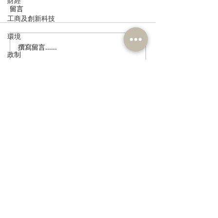
財經
留言
工商及創新科技
環境
撰寫留言......
姚銘回應洪水橋片區接兩
公屋租金加幅溫
政制
標書
層收入滯後問題
民政及文體
食物安全及環境衛生
訂閱《建聞》電子版和其他電子
人力
資訊
公務員及資助機構員工
經濟及發展
資訊科技及廣播
>