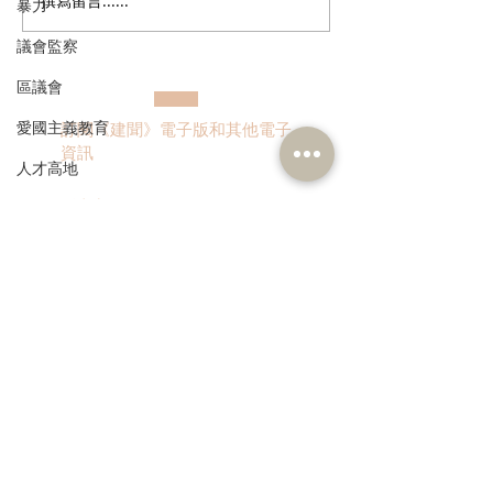
撰寫留言......
走進蔚來、國盾量子與科
鄭泳舜夥九龍城
暴力
大訊飛，港區人大代表團
區視察，樂見啟
議會監察
深入合肥調研科創成果
會刺激地區消費
業界加碼優惠，
區議會
宣傳迎未來盛事
愛國主義教育
訂閱《建聞》電子版和其他電子
資訊
人才高地
聲明
請願
漁農業
>
銀髮經濟
房屋
交通
本人同意我的個人資料被用
作民建聯通知我有關資訊。
福利