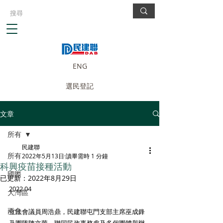
ENG
選民登記
文章
所有
民建聯
所有
2022年5月13日
讀畢需時 1 分鐘
科興疫苗接種活動
國際
已更新：
2022年8月29日
2022.04
大灣區
兩會
立法會議員周浩鼎，民建聯屯門支部主席巫成鋒