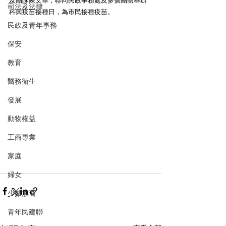
及團隊陳文華，聯同民政事務處及多個團體舉辦
司法及法律
科興疫苗接種日，為市民接種疫苗。
民政及青年事務
保安
教育
醫務衛生
發展
動物權益
工商專業
家庭
婦女
少數族裔
青年民建聯