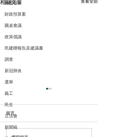
相關文章
查看全部
施政報告
財政預算案
圓桌會議
政策倡議
民建聯報告及建議書
調查
新冠肺炎
選舉
義工
民生
留言
立法會
新聞稿