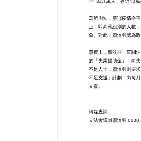
至182.1萬人，有近1
眾所周知，新冠疫情令不
上，即高薪組別的人數，
象。對此，顏汶羽認為政
事實上，顏汶羽一直關注
的「失業援助金」，向失
不足人士，顏汶羽則要求
不足支援」計劃，向每月
支援。
傳媒查詢
立法會議員顏汶羽 6600 