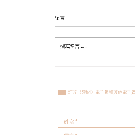
留言
撰寫留言......
回應鄉郊地區營運度假營和民
宿新指引
訂閱《建聞》電子版和其他電子