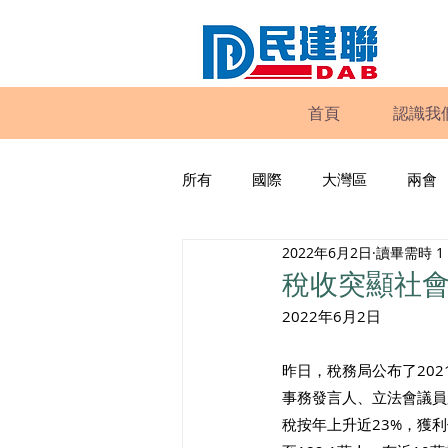
首頁
認識我
所有
國際
大灣區
兩會
2022年6月2日
讀畢需時 1
動物權益
工商專業
家
稅收突顯社會
2022年6月2日
政策倡議
民建聯報告及建議
昨日，稅務局公布了202
事務發言人、立法會議員
暴力
議會監察
區議會
稅按年上升近23%，獲