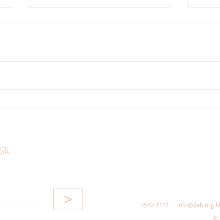
郭芙蓉聯同葵青區防火委員會
政府
到訪消防處 了解打擊「鬼油」
結果
活動最新情況 支持修例加強阻
酬調
嚇 多管齊下斬斷「鬼油」市場
資訊
守護社區安全 保障市民生命
>
3582 1111
info@dab.org.h
© 