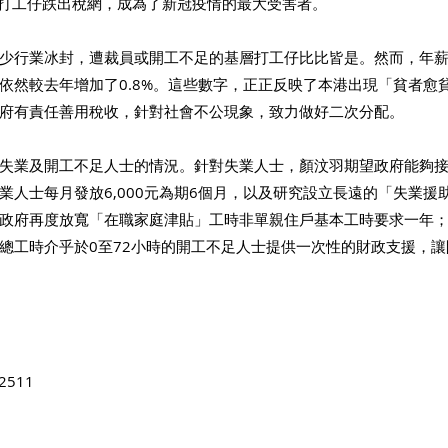
0萬打工仔跌出稅網，成為了新冠疫情的最大受害者。
少行業冰封，遭裁員或開工不足的基層打工仔比比皆是。然而，年薪
依然較去年增加了0.8%。這些數字，正正反映了本港出現「貧者愈
府有責任善用稅收，針對社會不公現象，致力做好二次分配。
失業及開工不足人士的情況。針對失業人士，顏汶羽期望政府能夠
業人士每月發放6,000元為期6個月，以及研究設立長遠的「失業援
政府再度放寬「在職家庭津貼」工時非單親住戶基本工時要求一年
總工時介乎於0至72小時的開工不足人士提供一次性的財政支援，
2511