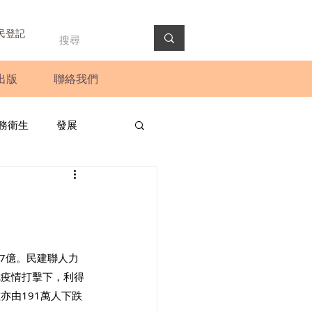
民登記
出版
聯絡我們
務衛生
發展
政預算案
圓桌會議
法會
新聞稿
77億。民建聯人力
冠疫情打擊下，利得
亦由191萬人下跌