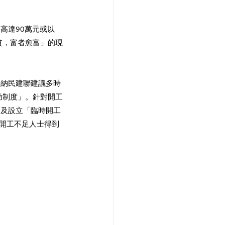
高達90萬元或以
貧，富者愈富」的現
接納民建聯建議多時
助制度」。針對開工
；及設立「臨時開工
讓開工不足人士得到