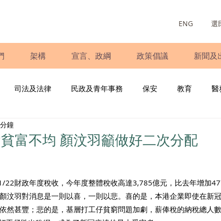
ENG
選
們
架構
宣言、政綱
政策倡議
新聞及
司法及法律
民政及青年事務
保安
教育
醫
 分鐘
庭
婦女
少數族裔
青年民建聯
施政報告
財
貧富不均 顏汶羽籲做好二次分配
書
調查
新冠肺炎
選舉
義工
民生
立
1/22財政年度稅收，今年度整體稅收高達3,785億元，比去年增加4
顏汶羽對消息是一則以喜，一則以悲。喜的是，本港企業即使在新
利依然甚豐；悲的是，基層打工仔貧窮問題加劇，薪俸稅的納稅總人數