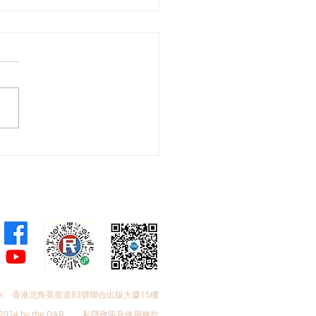
公布公務員薪酬趨勢調查
 林琳：經濟仍存隱憂 薪
整須審慎拿捏
k
香港北角英皇道83號聯合出版大廈15樓
2024 by the DAB
私隱政策及使用條款