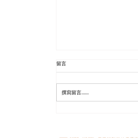
留言
撰寫留言......
民建聯參觀九龍動物管理及動
物福利綜合大樓，與政府就修
例提升動物福利、打擊走私進
行探討