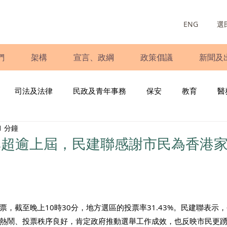
ENG
選
們
架構
宣言、政綱
政策倡議
新聞及
司法及法律
民政及青年事務
保安
教育
醫
1 分鐘
庭
婦女
少數族裔
青年民建聯
施政報告
財
率超逾上屆，民建聯感謝市民為香港
書
調查
新冠肺炎
選舉
義工
民生
立
，截至晚上10時30分，地方選區的投票率31.43%。民建聯表示
熱鬧、投票秩序良好，肯定政府推動選舉工作成效，也反映市民更