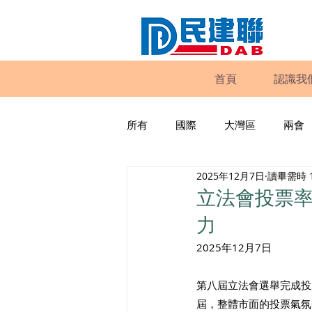
首頁
認識我
所有
國際
大灣區
兩會
2025年12月7日
讀畢需時 
動物權益
工商專業
家
立法會投票
力
政策倡議
民建聯報告及建議
2025年12月7日 
第八屆立法會選舉完成投票
暴力
議會監察
區議會
屆，整體市面的投票氣氛