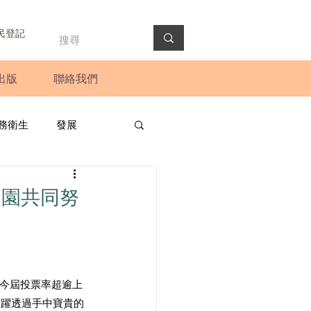
民登記
出版
聯絡我們
務衛生
發展
政預算案
圓桌會議
家園共同努
法會
新聞稿
，今屆投票率超逾上
踴躍透過手中寶貴的