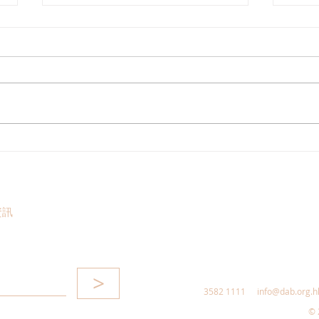
民建聯回應市區發現鱷魚及檢
20
獲大批瀕危動物
查
資訊
>
3582 1111
info@dab.org.h
© 