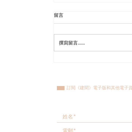
留言
撰寫留言......
何俊賢：談環保絕不能「因噎
廢食」
訂閱《建聞》電子版和其他電子