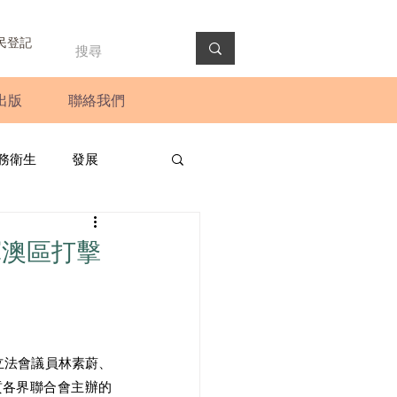
民登記
出版
聯絡我們
務衛生
發展
政預算案
圓桌會議
軍澳區打擊
法會
新聞稿
立法會議員林素蔚、
貢各界聯合會主辦的