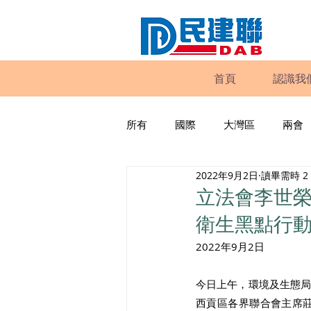
首頁
認識我
所有
國際
大灣區
兩會
2022年9月2日
讀畢需時 2
動物權益
工商專業
家
立法會李世
衛生黑點行
政策倡議
民建聯報告及建議
2022年9月2日 
今日上午，環境及生態
暴力
議會監察
區議會
西貢區各界聯合會主席