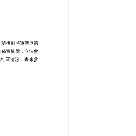
，隨後到將軍澳厚德
及佈置鼠籠，立法會
民社區清潔，齊來參