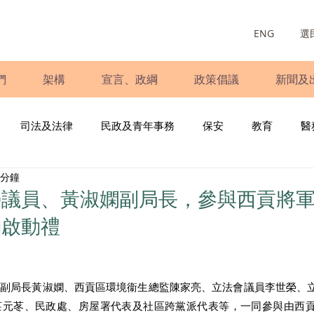
ENG
選
們
架構
宣言、政綱
政策倡議
新聞及
司法及法律
民政及青年事務
保安
教育
醫
 分鐘
庭
婦女
少數族裔
青年民建聯
施政報告
財
榮議員、黃淑嫻副局長，參與西貢將
動啟動禮
書
調查
新冠肺炎
選舉
義工
民生
立
局副局長黃淑嫻、西貢區環境衞生總監陳家亮、立法會議員李世榮、
莊元苳、民政處、房屋署代表及社區跨黨派代表等，一同參與由西