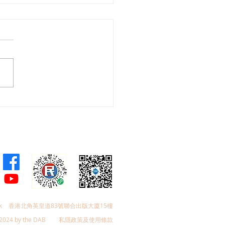
26年西營盤海濱公園意見調
k
香港北角英皇道83號聯合出版大廈15樓
2024 by the DAB
私隱政策及使用條款