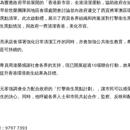
，為響應政府早前展開的「香港新市容」全港清潔運動，協助政府在
，早前世榮團隊與地區食環處開會討論並向政府遞交了西貢將軍澳區
物黑點清單。此次啟動禮，展示了西貢各界組織和跨黨派對打擊衛生
生黑點情況，與政府一齊清潔香港，美化市容。 
家亮承諾食環署強化日常清潔工作的同時，亦會加強公共衛生教育，
是可持續的。 
專員周達榮感謝社會各界的支持，現已開展超過10場聯合行動，效
提升香港環境衛生結果為目標。 
莊元苳強調會全力配合政府的「打擊衛生黑點計劃」，讓市民可以感
衛生的決心。同時，他呼籲各界人士和市民共起合作，監察、反映和
797 7393 