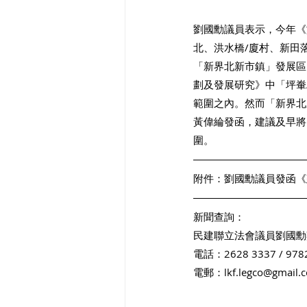
劉國勳議員表示，今年《
北、洪水橋/廈村、新田
「新界北新市鎮」發展區
劃及發展研究》中「坪輋
範圍之內。然而「新界北
黃偉綸發函，建議及早將
圍。 
附件：
劉國勳議員發函《
新聞查詢：
民建聯立法會議員劉國勳
電話：2628 3337 / 978
電郵：lkf.legco@gmail.