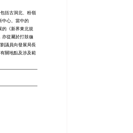
，包括古洞北、粉嶺
新中心。當中的
展的《新界東北規
，亦從屬於打鼓嶺
，劉議員向發展局長
分有關地點及涉及範