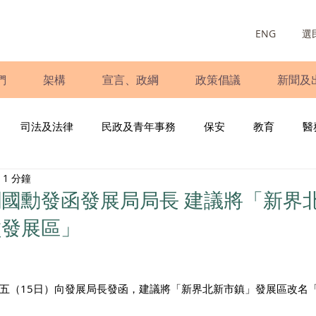
ENG
選
們
架構
宣言、政綱
政策倡議
新聞及
司法及法律
民政及青年事務
保安
教育
醫
1 分鐘
庭
婦女
少數族裔
青年民建聯
施政報告
財
國勳發函發展局局長 建議將「新界
嶺發展區」
書
調查
新冠肺炎
選舉
義工
民生
立
五（15日）向發展局長發函，建議將「新界北新市鎮」發展區改名