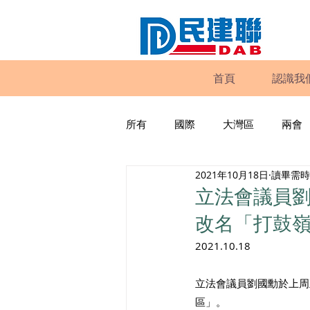
首頁
認識我
所有
國際
大灣區
兩會
2021年10月18日
讀畢需時 
動物權益
工商專業
家
立法會議員劉
改名「打鼓
政策倡議
民建聯報告及建議
2021.10.18
立法會議員劉國勳於上周
暴力
議會監察
區議會
區」。 