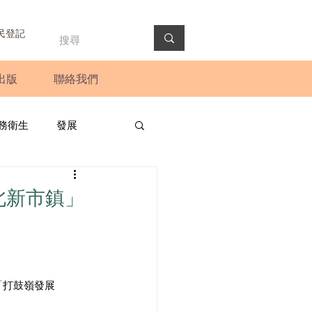
民登記
出版
聯絡我們
務衛生
發展
政預算案
圓桌會議
北新市鎮」
法會
新聞稿
「打鼓嶺發展