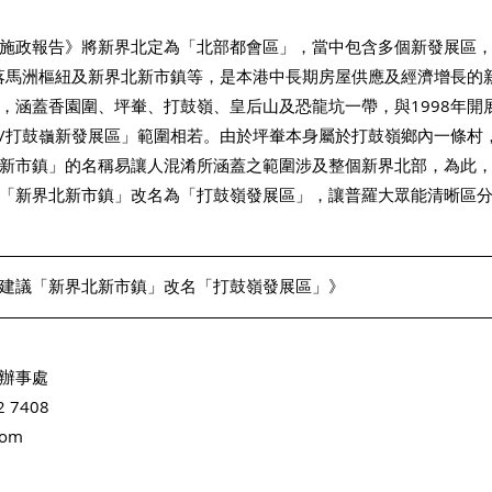
施政報告》將新界北定為「北部都會區」，當中包含多個新發展區
落馬洲樞紐及新界北新市鎮等，是本港中長期房屋供應及經濟增長的
，涵蓋香園圍、坪輋、打鼓嶺、皇后山及恐龍坑一帶，與1998年開
/打鼓嶺新發展區」範圍相若。由於坪輋本身屬於打鼓嶺鄉內一條村
新市鎮」的名稱易讓人混淆所涵蓋之範圍涉及整個新界北部，為此
「新界北新市鎮」改名為「打鼓嶺發展區」，讓普羅大眾能清晰區
建議「新界北新市鎮」改名「打鼓嶺發展區」》 
辦事處 
2 7408
com