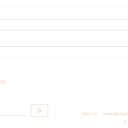
郭芙蓉歡迎發展局落實新地積
「幸
比率轉移措施，冀加快舊區更
宜居
新步伐
資訊
>
3582 1111
info@dab.org.h
© 