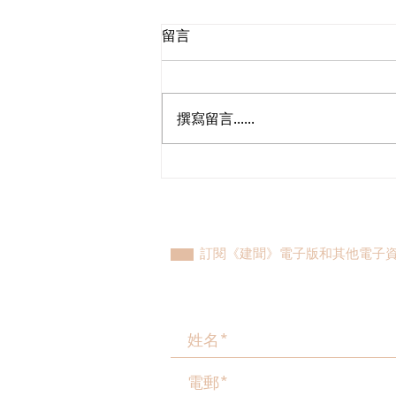
留言
撰寫留言......
植潔鈴與港島東團隊與發展局
及水務署會晤，跟進港島東大
範圍停水後續工作初見成果
訂閱《建聞》電子版和其他電子