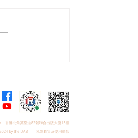
福北都系列——打造北都
空間」圓桌會議
k
香港北角英皇道83號聯合出版大廈15樓
2024 by the DAB
私隱政策及使用條款