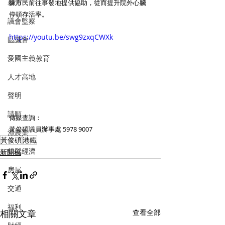
暴力
練市民前往事發地提供協助，從而提升院外心臟
停頓存活率。
議會監察
https://youtu.be/swg9zxqCWXk
區議會
愛國主義教育
人才高地
聲明
請願
傳媒查詢：
黃俊碩議員辦事處 5978 9007
漁農業
黃俊碩
港鐵
銀髮經濟
新聞稿
房屋
交通
福利
相關文章
查看全部