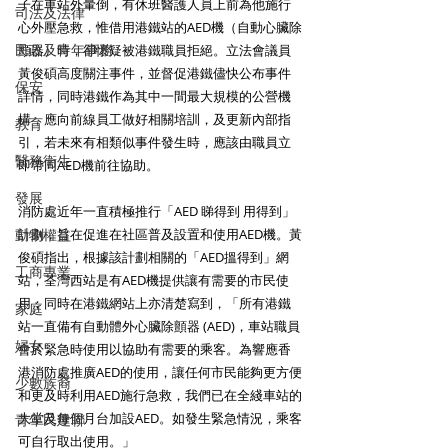
子在車站外暈倒，有休班醫護人員上前為他施行
司法及法律
心外壓急救，惟借用港鐵站的AED機（自動心臟除
民政及青年事務
顫器）時，卻懷疑被港鐵職員拒絕。立法會議員
黃俊碩高度關注事件，並督促港鐵儘快公布事件
保安
詳情，同時港鐵作為其中一間最大規模的公營機
構，應向前線員工做好相關培訓，及更新內部指
教育
引，若未來有相類似事件發生時，應該由職員立
醫務衛生
即帶同AED機前往協助。
發展
消防處近年一直積極推行「AED 睇得到 用得到」
動物權益
計劃，旨在促進在社區普及設置和使用AED機。黃
俊碩指出，根據該計劃相關的「AED搵得到」網
工商專業
站，荃灣西站是有AED機提供讓有需要的市民使
用；同時在港鐵網站上亦清楚寫到，「所有港鐵
家庭
站一直備有自動體外心臟除顫器 (AED)，車站職員
婦女
會於緊急時使用以協助有需要的乘客。為響應香
港消防處推廣AED的使用，讓任何市民能夠更方便
少數族裔
和更及時利用AED施行急救，我們已在全綫車站的
大堂及每個月台加設AED。如發生緊急情況，乘客
青年民建聯
可自行取出使用。」