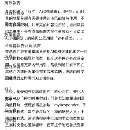
施政報告
黃俊碩說：「設立『AED機睇得到用得到』計劃，
財政預算案
目的就是希望有需要使用的市民能隨時使用，不
圓桌會議
應有任何限制。如果真的如報道所述，港鐵職員
認為事主不是在港鐵範圍內發生事故就不肯借出
政策倡議
AED機的話，的確與公眾期望『存有落差』。」
民建聯報告及建議書
雖然過往亦有港鐵職員使用AED機與其他乘客一同
調查
成功拯救心臟驟停個案，但今次事件亦有改善空
間，包括應更新內部指引，當收到通知有市民在
新冠肺炎
車站之內或附近暈倒需要尋求協助，應該由曾受
選舉
訓練職員立即帶同AED機前往。
義工
最後，黃俊碩亦促請政府在「救心同仁」登記人
數及AED「睇得到 用得到」計劃登記數量達到足
民生
夠數目時，便應參照星加坡「myResponder」手
立法會
機應用程式，建立香港版的「我的應變人員」手
機應用程式。當消防控制中心識別求助個案懷疑
新聞稿
是屬於突發心臟停頓時，便可提示附近曾接受訓