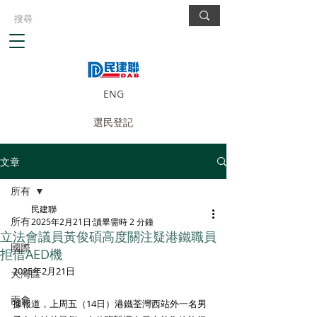
ENG
選民登記
文章
所有
民建聯
所有
2025年2月21日
讀畢需時 2 分鐘
立法會議員黃俊碩高度關注疑港鐵職員
國際
拒借AED機
2025年2月21日
大灣區
兩會
據報道，上周五（14日）港鐵荃灣西站外一名男