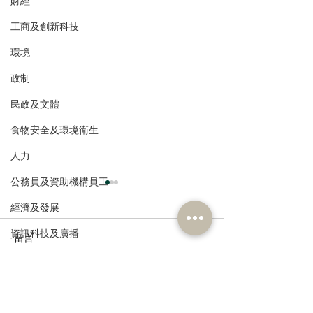
財經
工商及創新科技
環境
政制
民政及文體
食物安全及環境衛生
人力
公務員及資助機構員工
經濟及發展
資訊科技及廣播
留言
撰寫留言......
港區全國人大代表團考察
立法會議員林琳
安徽涇縣，調研紅色文化
共同敦促加強生