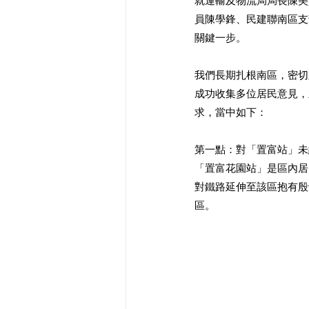
就運輸及物流局局長陳美
員陳學鋒、民建聯南區支
關鍵一步。
我們長期扎根南區，密切
成功收集多位居民意見，
求，當中如下：
第一點：對「置富站」未
「置富花園站」是區內居
對鐵路延伸至該區抱有殷
區。