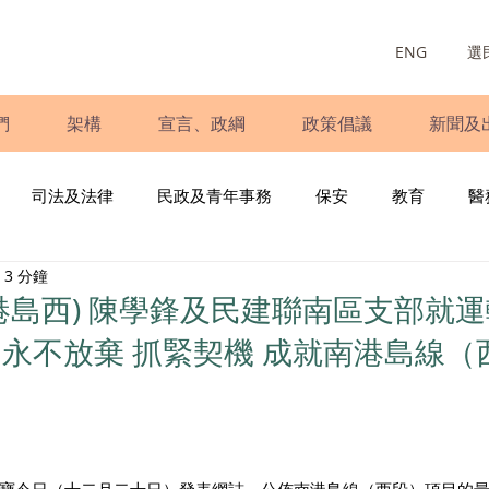
ENG
選
們
架構
宣言、政綱
政策倡議
新聞及
司法及法律
民政及青年事務
保安
教育
醫
3 分鐘
庭
婦女
少數族裔
青年民建聯
施政報告
財
港島西) 陳學鋒及民建聯南區支部就
永不放棄 抓緊契機 成就南港島線（
書
調查
新冠肺炎
選舉
義工
民生
立