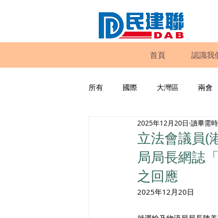
首頁
認識我
所有
國際
大灣區
兩會
2025年12月20日
讀畢需時 
動物權益
工商專業
家
立法會議員(
局局長網誌「
政策倡議
民建聯報告及建議
之回應
2025年12月20日
暴力
議會監察
區議會