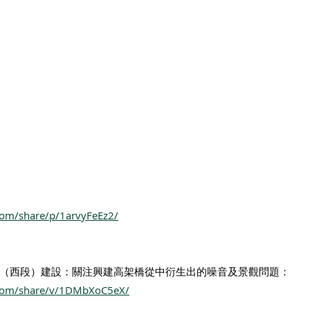
com/share/p/1arvyFeEz2/
（西段）建設：關注興建高架橋從中衍生出的噪音及景觀問題：
.com/share/v/1DMbXoC5eX/