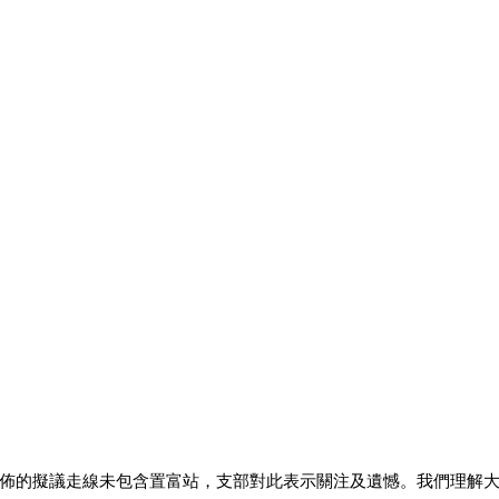
佈的擬議走線未包含置富站，支部對此表示關注及遺憾。我們理解