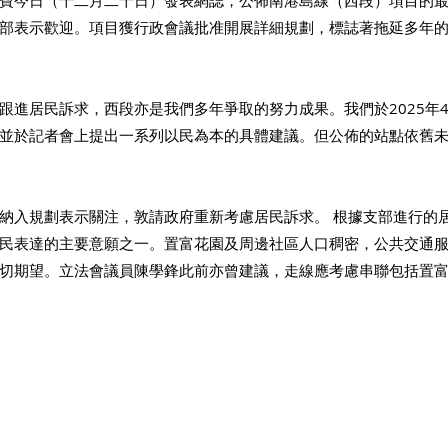
寶今日（十二月二十日）發表網誌，公佈南港島線（西段）項目的
部表示歡迎。項目獲行政會議批准開展詳細規劃，標誌著拖延多年
跟進居民訴求，西段亦是我們多年爭取的努力成果。我們於2025年
並於記者會上提出一系列以民為本的具體建議。但公佈的站點依舊
納入規劃表示關注，敦請政府重新考慮居民訴求。 根據支部進行的
民表達的主要意願之一。置富花園及周邊社區人口稠密，公共交通
切期望。立法會議員陳學鋒此前亦曾建議，走線應考慮串聯包括置