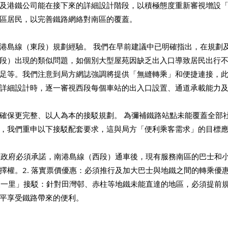
及港鐵公司能在接下來的詳細設計階段，以積極態度重新審視增設
區居民，以完善鐵路網絡對南區的覆蓋。
港島線（東段）規劃經驗。 我們在早前建議中已明確指出，在規劃
段）出現的類似問題，如個別大型屋苑因缺乏出入口導致居民出行
足等。我們注意到局方網誌強調將提供「無縫轉乘」和便捷連接，
詳細設計時，逐一審視西段每個車站的出入口設置、通道承載能力
確保更完整、以人為本的接駁規劃。 為彌補鐵路站點未能覆蓋全部
，我們重申以下接駁配套要求，這與局方「便利乘客需求」的目標
務：政府必須承諾，南港島線（西段）通車後，現有服務南區的巴士和
擇權。2. 落實票價優惠：必須推行及加大巴士與地鐵之間的轉乘優
最後一里」接駁：針對田灣邨、赤柱等地鐵未能直達的地區，必須提前
平享受鐵路帶來的便利。