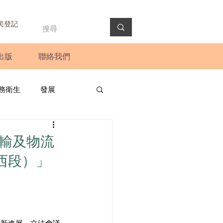
民登記
出版
聯絡我們
務衛生
發展
政預算案
圓桌會議
運輸及物流
西段）」
法會
新聞稿