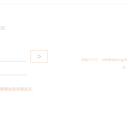
港區全國人大代表團考察安徽
立法
涇縣，調研紅色文化保護與非
敦促
遺活態傳承
助生
資訊
>
3582 1111
info@dab.org.h
© 
聯通知我有關資訊。