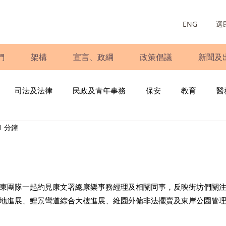
ENG
選
們
架構
宣言、政綱
政策倡議
新聞及
司法及法律
民政及青年事務
保安
教育
醫
1 分鐘
庭
婦女
少數族裔
青年民建聯
施政報告
財
書
調查
新冠肺炎
選舉
義工
民生
立
東團隊一起約見康文署總康樂事務經理及相關同事，反映街坊們關
地進展、鯉景彎道綜合大樓進展、維園外傭非法擺賣及東岸公園管