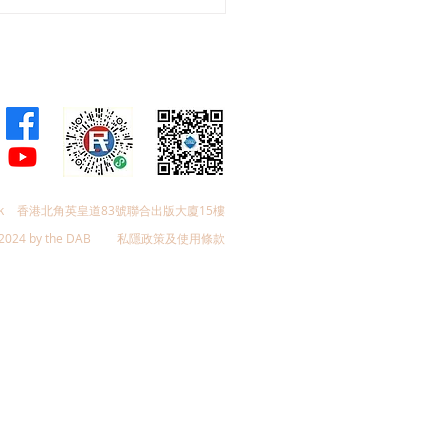
會議員林琳、蘇紹聰共同
加強生殖科技監管 加強輔
育保障
k
香港北角英皇道83號聯合出版大廈15樓
2024 by the DAB
私隱政策及使用條款