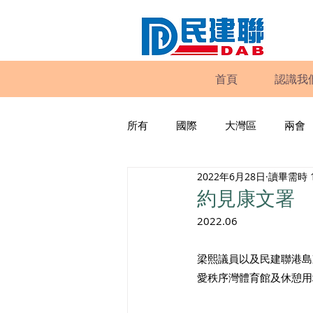
首頁
認識我
所有
國際
大灣區
兩會
2022年6月28日
讀畢需時 
動物權益
工商專業
家
約見康文署
2022.06
政策倡議
民建聯報告及建議
梁熙議員以及民建聯港島
愛秩序灣體育館及休憩用
暴力
議會監察
區議會