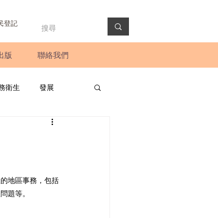
民登記
出版
聯絡我們
務衛生
發展
政預算案
圓桌會議
法會
新聞稿
注的地區事務，包括
理問題等。