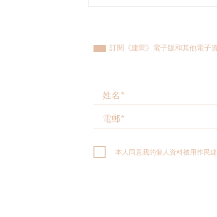
民建聯參觀九龍動物管理及動
物福利綜合大樓，與政府就修
例提升動物福利、打擊走私進
行探討
訂閱《建聞》電子版和其他電子
本人同意我的個人資料被用作民建