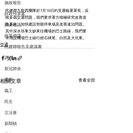
施政報告
民建聯九龍西團隊於7月16日約見運輸署署長，反
財政預算案
映多個交通問題，我們要求署方積極研究改善道
路系統、加快建設智能停車埸及改善違泊問題。
圓桌會議
其中深水埗東欠缺來往機場的巴士路線，我們要
政策倡議
求增設機場巴士線行經石硤尾、白田及大坑東。
交通
民建聯報告及建議書
調查
新冠肺炎
選舉
相關文章
查看全部
義工
民生
立法會
新聞稿