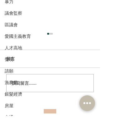
暴力
議會監察
區議會
愛國主義教育
人才高地
留言
聲明
請願
漁農業
撰寫留言......
張培剛歡迎東九龍智慧綠
陳恒鑌、郭芙蓉
色運輸系統招標，盼預留
新行車天橋安全
銀髮經濟
延伸完善區內交通
路政署及運輸署
房屋
路指示牌 增設
誌助駕駛者及早
交通
訂閱《建聞》電子版和其他電子
資訊
福利