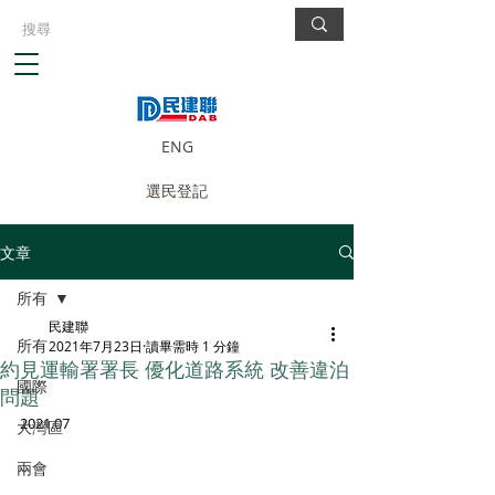
ENG
選民登記
文章
所有
民建聯
所有
2021年7月23日
讀畢需時 1 分鐘
約見運輸署署長 優化道路系統 改善違泊
國際
問題
2021.07
大灣區
兩會