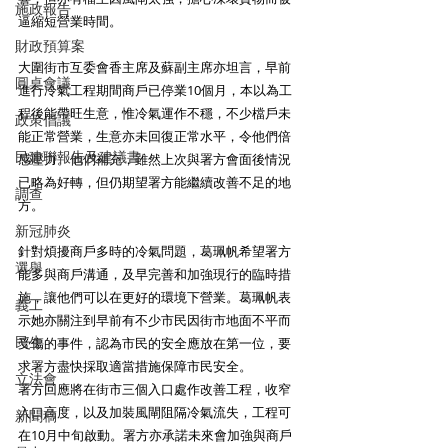
施政報告
逼縮短營業時間。
財政預算案
大圍街市互委會香主席及蘇副主席亦坦言，早前
圓桌會議
進行冷氣工程期間商戶已停業10個月，本以為工
程後能帶旺生意，惟冷氣運作不穩，不少檔戶未
政策倡議
能正常營業，生意亦未回復正常水平，令他們倍
民建聯報告及建議書
感壓力。他們補充，雖然上次與署方會面後情況
已略為好轉，但仍期望署方能繼續改善不足的地
調查
方。
新冠肺炎
針對煩擾商戶多時的冷氣問題，葛珮帆希望署方
選舉
能多與商戶溝通，及早完善和加強現行的臨時措
施，讓他們可以在更好的環境下營業。葛珮帆表
義工
示她亦關注到早前有不少市民因街市地面不平而
民生
受傷的事件，認為市民的安全應放在第一位，要
求署方盡快採取適當措施保障市民安全。
立法會
署方回應將在街市三個入口處作改善工程，收窄
入口高度，以及加裝風閘阻隔冷氣流失，工程可
新聞稿
在10月中旬啟動。署方亦承諾未來會加強與商戶