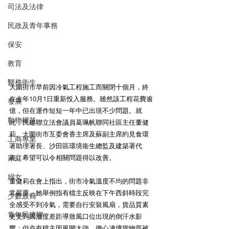
司法及法律
民政及青年事務
保安
教育
醫務衛生
大圍街市早前因冷氣工程施工而關閉十個月，終
在去年10月1日重新投入服務。雖然該工程花費逾
發展
億，但在運作短短一年中已出現不少問題。就
動物權益
此，民建聯立法會議員葛珮帆聯同社區主任董健
莉、大圍街市互委會香主席及蘇副主席約見食環
工商專業
署助理署長、沙田區環境衞生總監及建築署代
家庭
表，希望可以令相關問題得以改善。
婦女
董健莉在會上指出，街市冷氣溫度不均的問題非
常嚴重。她舉例指有檔主反映在下午西斜時段完
少數族裔
全感受不到冷氣，需要自行安裝風扇，貨品質素
青年民建聯
更受到因溫度差距導致風口位出現的倒汗水影
響；但亦有檔主因風閘太強，擔心凍壞貨物而被