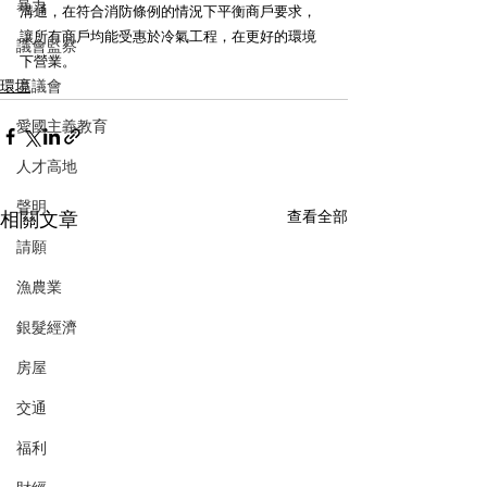
暴力
溝通，在符合消防條例的情況下平衡商戶要求，
讓所有商戶均能受惠於冷氣工程，在更好的環境
議會監察
下營業。
區議會
環境
愛國主義教育
人才高地
聲明
相關文章
查看全部
請願
漁農業
銀髮經濟
房屋
交通
福利