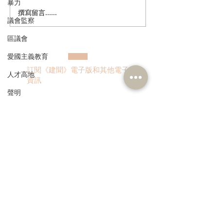
暴力
撰寫留言......
港區全國人大常委會委員
民建聯考察港珠
議會監察
李慧琼：熱烈歡迎全國人
港口岸全港首個
大常委會通過《關於授權
關」試點
區議會
香港特別行政區對皇崗口
愛國主義教育
岸港方口岸及相關延伸區
訂閱《建聞》電子版和其他電子
實施管轄的議案》，為“十
人才高地
資訊
五五”開局注入灣區融合新
聲明
動能
請願
漁農業
銀髮經濟
>
房屋
交通
本人同意我的個人資料被用
福利
作民建聯通知我有關資訊。