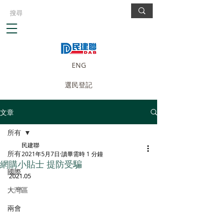
ENG
選民登記
文章
所有
民建聯
所有
2021年5月7日
讀畢需時 1 分鐘
網購小貼士 提防受騙
國際
2021.05
大灣區
兩會