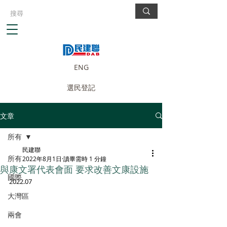
ENG
選民登記
文章
所有
民建聯
所有
2022年8月1日
讀畢需時 1 分鐘
與康文署代表會面 要求改善文康設施
國際
2022.07
大灣區
兩會