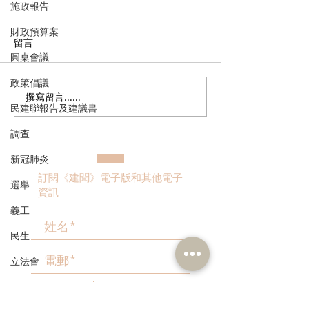
施政報告
財政預算案
留言
圓桌會議
政策倡議
撰寫留言......
港區全國人大代表團考察
立法會議員林琳
民建聯報告及建議書
安徽涇縣，調研紅色文化
共同敦促加強生
保護與非遺活態傳承
管 加強輔助生育
調查
新冠肺炎
訂閱《建聞》電子版和其他電子
選舉
資訊
義工
民生
立法會
新聞稿
>