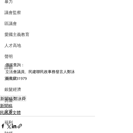
暴力
議會監察
區議會
愛國主義教育
人才高地
聲明
傳媒查詢：
請願
立法會議員、民建聯民政事務發言人鄭泳
漁農業
舜 63731979
銀髮經濟
新聞稿
鄭泳舜
房屋
新聞稿
交通
民政及文體
福利