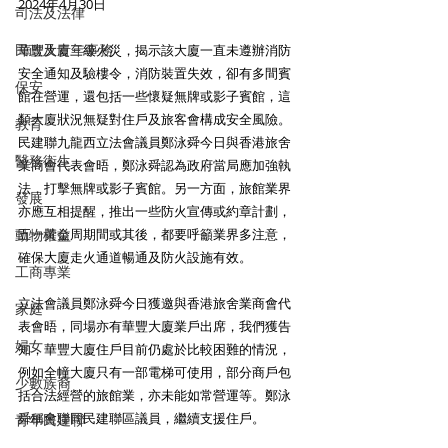
2024年4月30日
司法及法律
民政及青年事務
華豐大廈三級火災，揭示該大廈一直未遵辦消防
安全通知及驗樓令，消防裝置失效，卻有多間賓
保安
館在營運，還包括一些懷疑無牌或影子賓館，這
類大廈狀況無疑對住戶及旅客會構成安全風險。
教育
民建聯九龍西立法會議員鄭泳舜今日與香港旅舍
醫務衛生
業商會代表會晤，鄭泳舜認為政府當局應加強執
法，打擊無牌或影子賓館。另一方面，旅館業界
發展
亦應互相提醒，推出一些防火宣傳或約章計劃，
動物權益
五一黃金周期間或其後，都要呼籲業界多注意，
確保大廈走火通道暢通及防火設施有效。
工商專業
立法會議員鄭泳舜今日獲邀與香港旅舍業商會代
家庭
表會晤，同場亦有華豐大廈業戶出席，我們獲告
婦女
知，華豐大廈住戶目前仍處於比較困難的情況，
例如全幢大廈只有一部電梯可使用，部分商戶包
少數族裔
括合法經營的旅館業，亦未能如常營運等。鄭泳
舜稱會聯同民建聯區議員，繼續支援住戶。
青年民建聯