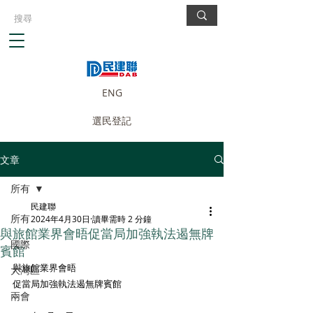
ENG
選民登記
文章
所有
民建聯
所有
2024年4月30日
讀畢需時 2 分鐘
與旅館業界會晤促當局加強執法遏無牌
國際
賓館
與旅館業界會晤
大灣區
促當局加強執法遏無牌賓館
兩會