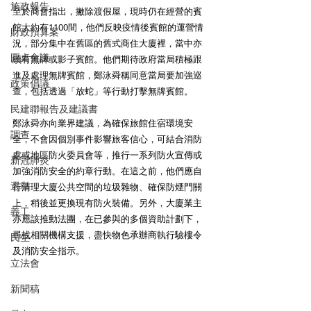
施政報告
至於商會指出，撇除渡假屋，現時仍在經營的賓
館大約有1100間，他們反映疫情後賓館的運營情
財政預算案
況，部分集中在舊區的舊式商住大廈裡，當中亦
圓桌會議
續有無牌或影子賓館。他們期待政府當局積極跟
進及處理無牌賓館，鄭泳舜稱同意當局要加強巡
政策倡議
查，包括透過「放蛇」等行動打擊無牌賓館。
民建聯報告及建議書
鄭泳舜亦向業界建議，為確保旅館住宿環境安
調查
全，不會因個別事件影響旅客信心，可結合消防
處或地區防火委員會等，推行一系列防火宣傳或
新冠肺炎
加強消防安全的約章行動。在這之前，他們應自
選舉
行清理大廈公共空間的垃圾雜物、確保防煙門關
上，稍後並更換現有防火裝備。另外，大廈業主
義工
亦應該推動法團，在已參與的多個資助計劃下，
尋找相關機構支援，盡快物色承辦商執行驗樓令
民生
及消防安全指示。
立法會
新聞稿