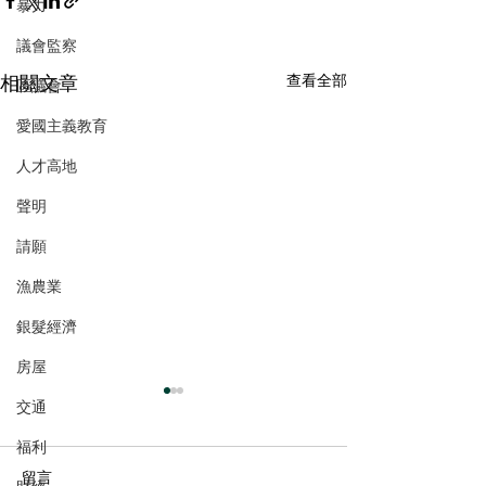
暴力
議會監察
相關文章
查看全部
區議會
愛國主義教育
人才高地
聲明
請願
漁農業
銀髮經濟
房屋
交通
福利
留言