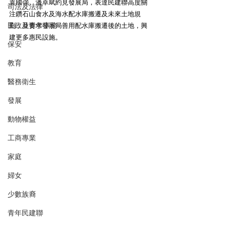
袁國強、潘卓斌約見發展局，表達民建聯高度關
司法及法律
注鑽石山食水及海水配水庫搬遷及未來土地規
民政及青年事務
劃，並要求發展局善用配水庫搬遷後的土地，興
建更多惠民設施。
保安
教育
醫務衛生
發展
動物權益
工商專業
家庭
婦女
少數族裔
青年民建聯