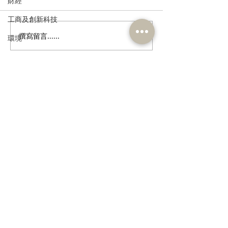
財經
工商及創新科技
撰寫留言......
走進蔚來、國盾量子與科
鄭泳舜夥九龍城
環境
大訊飛，港區人大代表團
區視察，樂見啟
政制
深入合肥調研科創成果
會刺激地區消費
業界加碼優惠，
民政及文體
宣傳迎未來盛事
食物安全及環境衛生
訂閱《建聞》電子版和其他電子
資訊
人力
公務員及資助機構員工
經濟及發展
資訊科技及廣播
>
本人同意我的個人資料被用