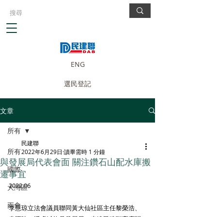
ENG
選民登記
文章
所有
民建聯
所有
2022年6月29日
讀畢需時 1 分鐘
與發展局代表會面 關注鑽石山配水庫搬
國際
遷事宜
2022.06
大灣區
兩會
李慧琼立法會議員聯同黃大仙社區主任黎榮浩、