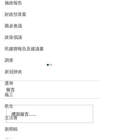
施政報告
財政預算案
圓桌會議
政策倡議
民建聯報告及建議書
調查
新冠肺炎
選舉
留言
義工
民生
撰寫留言......
郭芙蓉歡迎發展局落實新
「幸福北都系列
立法會
地積比率轉移措施，冀加
北都宜居空間」
新聞稿
快舊區更新步伐