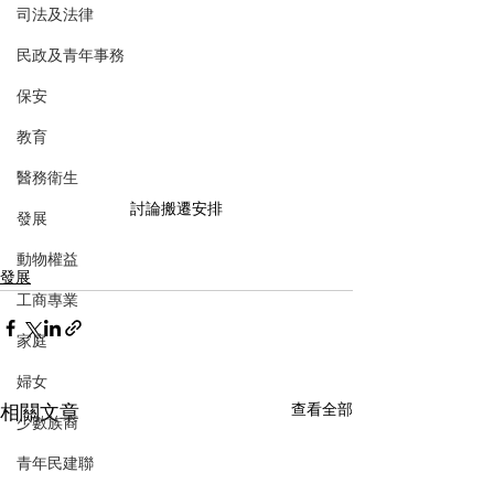
司法及法律
民政及青年事務
保安
教育
醫務衛生
討論搬遷安排
發展
動物權益
發展
工商專業
家庭
婦女
相關文章
查看全部
少數族裔
青年民建聯