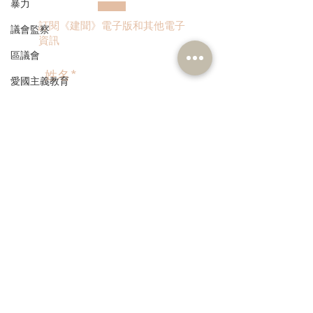
暴力
訂閱《建聞》電子版和其他電子
議會監察
資訊
區議會
愛國主義教育
人才高地
聲明
>
請願
漁農業
本人同意我的個人資料被用
銀髮經濟
作民建聯通知我有關資訊。
房屋
交通
福利