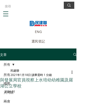
ENG
選民登記
文章
所有
民建聯
所有
2021年1月18日
讀畢需時 1 分鐘
與發展局官員視察上水培幼幼稚園及羅
國際
湖公立學校
2021.01
大灣區
兩會