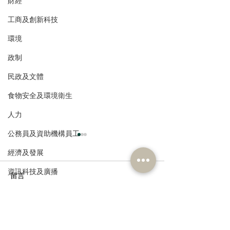
財經
工商及創新科技
環境
政制
民政及文體
食物安全及環境衛生
人力
公務員及資助機構員工
經濟及發展
資訊科技及廣播
留言
撰寫留言......
走進蔚來、國盾量子與科
鄭泳舜夥九龍城