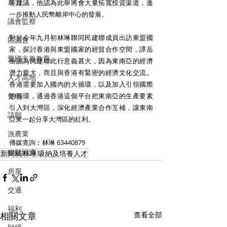
暴力
等建議，他認為此舉將會大量拓寬投資渠道，進
一步推動人民幣離岸中心的發展。
議會監察
對於今年九月初林琳聯同民建聯成員出訪東盟國
區議會
家，探討香港與東盟國家的經貿合作空間，譚岳
愛國主義教育
衡認為民建聯此行意義甚大，因為東南亞的經濟
潛力龐大，而且與香港有緊密的經濟文化交流。
人才高地
香港需要加入國內的大循環，以及加入引領國際
聲明
的循環，通過香港這個平台把東南亞的生產要素
引入到大灣區，深化經濟產業合作互補，讓東南
請願
亞來一起分享大灣區的紅利。
漁農業
傳媒查詢︰林琳 63440879
銀髮經濟
新聞稿
林琳
吸納及培養人才
房屋
交通
福利
相關文章
查看全部