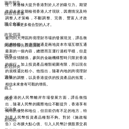
施政報告
性，將會極大提升香港對於人才的吸引力。期望
政府未來定期檢視香港人才現狀，因應情況及時
財政預算案
調整人才策略，不斷調整、完善、豐富人才政
圓桌會議
策，培養更多複合型的人才。
政策倡議
被問到大灣區跨境理財市場的發展現況，譚岳衡
回應時指，跨境理財通是兩地資本市場互聯互通
民建聯報告及建議書
最新的一個內容，總體而言運行過程平穩，但是
調查
由於疫情關係，參與的金融機構暫時只限於香港
的銀行，加上投資產品種類範圍有限，所以現在
新冠肺炎
的規模還比較小。他指出，隨著內地的跨境理財
選舉
政策的調整，以及香港提供的投資產品的拓寬，
相信未來會有可觀的增長。
義工
就香港的人民幣離岸市場發展方面，譚岳衡指
民生
出，隨著人民幣的國際地位不斷提升，香港享有
立法會
獨特的優勢和地位，但目前仍有不足的地方，特
別是人民幣投資產品種類不夠。對於《施政報
新聞稿
告》公布擴大點心債、引入人民幣計價股票交易