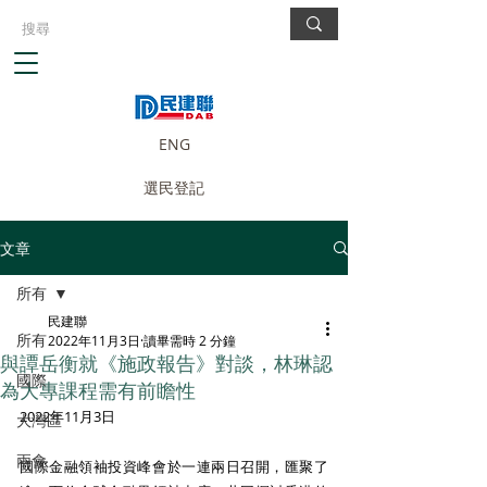
ENG
選民登記
文章
所有
民建聯
所有
2022年11月3日
讀畢需時 2 分鐘
與譚岳衡就《施政報告》對談，林琳認
國際
為大專課程需有前瞻性
2022年11月3日
大灣區
兩會
國際金融領袖投資峰會於一連兩日召開，匯聚了