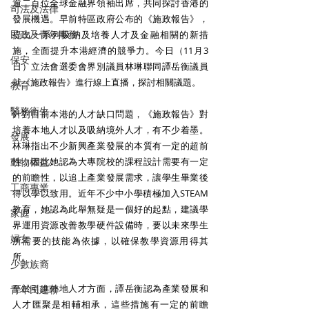
逾二百位全球金融界領袖出席，共同探討香港的
司法及法律
發展機遇。早前特區政府公布的《施政報告》，
民政及青年事務
提出一系列吸納及培養人才及金融相關的新措
施，全面提升本港經濟的競爭力。今日（11月3
保安
日）立法會選委會界別議員林琳聯同譚岳衡議員
就《施政報告》進行線上直播，探討相關議題。
教育
醫務衛生
針對目前本港的人才缺口問題，《施政報告》對
培養本地人才以及吸納境外人才，有不少着墨。
發展
林琳指出不少新興產業發展的本質有一定的超前
動物權益
性，因此她認為大專院校的課程設計需要有一定
的前瞻性，以追上產業發展需求，讓學生畢業後
工商專業
得以學以致用。近年不少中小學積極加入STEAM
教育，她認為此舉無疑是一個好的起點，建議學
家庭
界運用資源改善教學硬件設備時，要以未來學生
婦女
所需要的技能為依據，以確保教學資源用得其
所。
少數族裔
至於引進外地人才方面，譚岳衡認為產業發展和
青年民建聯
人才匯聚是相輔相承，這些措施有一定的前瞻