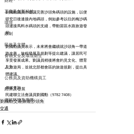
財經
工商及創新科技
劉國勳議員亦建議完善沙頭角碼頭的設施，以便
研究日後連接內地碼頭，例如參考以往的梅沙碼
環境
頭連接馬料水碼頭的支綫，帶動當區水路旅遊發
展。
政制
民政及文體
劉國勳議員表示，未來將會繼續就沙頭角一帶道
路改善、旅程發展及規劃等提出建議，讓居民可
食物安全及環境衛生
享受發展成果。劉議員稍後將會約見文化、體育
人力
及旅遊局，並就北部都會區的旅遊規劃，提出具
體建議。
公務員及資助機構員工
傳媒查詢：
經濟及發展
民建聯立法會議員劉國勳（9782 7408）
資訊科技及廣播
劉國勳
交通
旅遊
沙頭角
交通