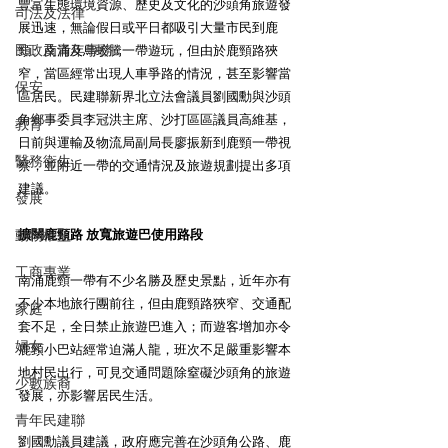
豐富生態環境資源、歷史及文化的沙頭角旅遊發
司法及法律
展迅速，無論假日或平日都吸引大量市民到鹿
民政及青年事務
頸、南涌及烏蛟騰一帶遊玩，但由於鹿頸路狹
窄，當區經常出現人車爭路的情況，甚至影響當
保安
區居民。民建聯新界北立法會議員劉國勳與沙頭
角鄉事委員李冠洪主席、沙打區區議員高維基，
教育
日前與運輸及物流局副局長廖振新到鹿頸一帶視
醫務衛生
察，並附近一帶的交通情況及旅遊規劃提出多項
建議。
發展
動物權益
擴闊鹿頸路 放寬旅遊巴使用路段
工商專業
南涌鹿頸一帶有不少名勝及歷史景點，近年亦有
不少本地旅行團前往，但由鹿頸路狹窄、交通配
家庭
套不足，全日禁止旅遊巴進入；而遊客增加亦令
婦女
鹿頸小巴站經常迫滿人龍，班次不足嚴重影響本
地村民出行，可見交通問題除窒礙沙頭角的旅遊
少數族裔
發展，亦影響居民生活。
青年民建聯
劉國勳議員建議，政府應完善在沙頭角公路、鹿