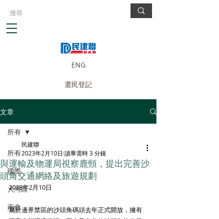
ENG
選民登記
文章
所有
民建聯
所有
2023年2月10日
讀畢需時 3 分鐘
與運輸及物運局視察鹿頸，提出完善沙
國際
頭角交通網絡及旅遊規劃
2023年2月10日
大灣區
兩會
屬於邊界禁區的沙頭角碼頭去年正式開放，擁有