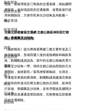
施政報告
頸路、新娘潭路及汀角路的交通基建，例如擴闊
鹿頸路，並加強該區的交通服務、放寬旅遊巴使
財政預算案
用有關路段，方便市民來往沙頭角及烏蛟騰一
圓桌會議
帶。
政策倡議
完善北部都會區交通網 北都公路延伸到至打鼓
嶺、香園圍及沙頭角
民建聯報告及建議書
調查
《施政報告》提出將推展興建三條主要幹道及三
條策略鐵路，形成四通八達的道路網絡和鐵路系
新冠肺炎
統，劉國勳議員認為，當中的北都公路極具潛力
選舉
擴展至沙頭角一帶。現時北都公路由西面的天水
圍開始，途經新田／落馬洲發展樞紐、古洞北，
義工
再連接至東面的羅湖南，劉國勳議員建議完善政
府現有的幹道項目將北都公路的古洞段，延伸至
民生
打鼓嶺、香園圍及沙頭角，並有序開放及擴闊沙
立法會
頭角禁區巡邏通道禁區路段，完善整個北部都會
區的交通網絡。
新聞稿