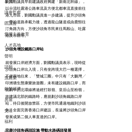
暴力
劉國勳議員早前建議政府興建「新南北幹線」，
以分流吐露港公路車流及方便北都車流直接前往
議會監察
港九市區，劉國勳議員進一步建議，提升沙頭角
一帶的道路承載力後，透過龍山隧道或由鹿頸往
區議會
汀角路方向，方便沙頭角市民來往馬鞍山、吐露
愛國主義教育
港及市區等。
人才高地
沙頭角增設鐵路口岸站
聲明
就發展口岸經濟方面，劉國勳議員表示，現時從
請願
沙頭角口岸出入境，只有坐跨境大巴一種選擇，
不便兩地往來，「雙城三圈」中只有「大鵬灣╱
漁農業
印洲塘生態康樂旅遊圈」未有建設鐵路口岸，而
銀髮經濟
規劃中的北環線將途經打鼓嶺、皇后山至粉嶺，
故建議北部的鐵路時，應規劃沙頭角鐵路口岸
房屋
站，待日後開放禁區，方便市民通過地鐵到沙頭
角，全面完善香港口岸建設，長遠將沙頭角口岸
交通
發展成第二個人車直達的口岸。
福利
完善沙頭角碼頭設施 帶動水路碼頭發展