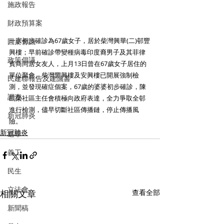
施政報告
財政預算案
一宗初步確診為67歲女子，居於柴灣興華(二)邨豐
圓桌會議
興樓；早前確診帶變種病毒印度裔男子及其菲律
政策倡議
賓商同居女友人，上月13日曾在67歲女子居住的
單位聚會。柴灣豐興樓及安興樓已開展強制檢
民建聯報告及建議書
測，並發現確症個案，67歲的婆婆初步確診，陳
調查
凱榮社區主任會積極向政府表達，全力爭取全邨
進行檢測，儘早切斷社區傳播鏈，停止傳播風
新冠肺炎
險。
新冠肺炎
選舉
義工
民生
立法會
相關文章
查看全部
新聞稿