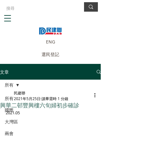
ENG
選民登記
文章
所有
民建聯
所有
2021年5月25日
讀畢需時 1 分鐘
興華二邨豐興樓六旬婦初步確診
國際
2021.05
大灣區
兩會