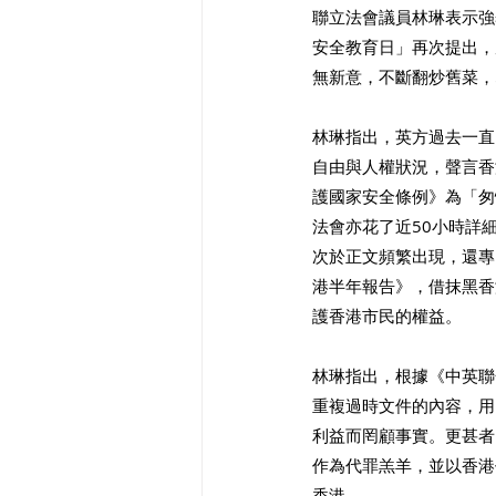
聯立法會議員林琳表示強
安全教育日」再次提出，
無新意，不斷翻炒舊菜，
林琳指出，英方過去一直
自由與人權狀況，聲言香
護國家安全條例》為「匆
法會亦花了近50小時詳
次於正文頻繁出現，還專
港半年報告》，借抹黑香
護香港市民的權益。
林琳指出，根據《中英聯
重複過時文件的內容，用
利益而罔顧事實。更甚者
作為代罪羔羊，並以香港
香港。