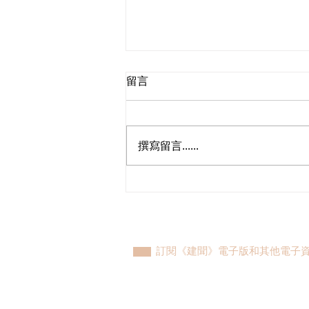
留言
撰寫留言......
立法會議員林琳、蘇紹聰共同
敦促加強生殖科技監管 加強輔
助生育保障
訂閱《建聞》電子版和其他電子