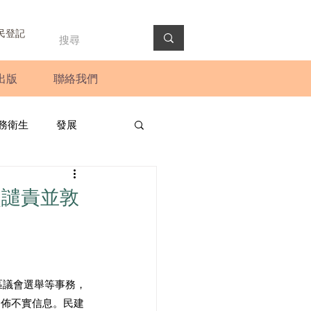
民登記
出版
聯絡我們
務衛生
發展
政預算案
圓桌會議
烈譴責並敦
法會
新聞稿
區議會選舉等事務，
發佈不實信息。民建