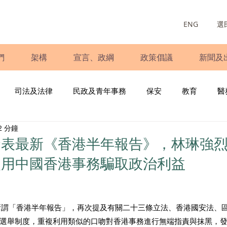
ENG
選
們
架構
宣言、政綱
政策倡議
新聞及
司法及法律
民政及青年事務
保安
教育
醫
2 分鐘
庭
婦女
少數族裔
青年民建聯
施政報告
財
發表最新《香港半年報告》，林琳強
使用中國香港事務騙取政治利益
書
調查
新冠肺炎
選舉
義工
民生
立
所謂「香港半年報告」，再次提及有關二十三條立法、香港國安法、
選舉制度，重複利用類似的口吻對香港事務進行無端指責與抹黑，