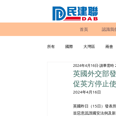
首頁
認識我
所有
國際
大灣區
兩會
2024年4月16日
讀畢需時 
動物權益
工商專業
家
英國外交部
促英方停止
政策倡議
民建聯報告及建議
2024年4月16日
英國昨日（15日）發表
暴力
議會監察
區議會
並惡意詆譭國安法例及新