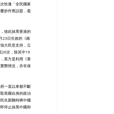
此次恰逢「全民國家
反覆炒作舊話題，毫
段，借此抹黑香港的
月23日生效的《維
有強大民意支持，立
20次，除其中19
出，英方是利用《香
視實際情況，亦非保
政府一直以來都不斷
謀取英國自身的政治
濟民生困難時將中國
立即停止抹黑中國和