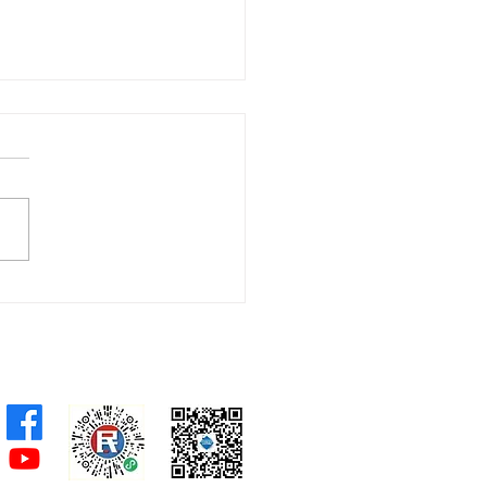
舜夥九龍城區議員落區視
樂見啟德足球盛會刺激地
費升2成，倡業界加碼優
政府強化宣傳迎未來盛事