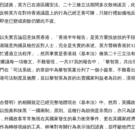
烈譴責，英方已在港區國安法、二十三條立法期間多次散佈謠言，
反映英方在對待香港議題上的行為已經乏善可陳，只能行禮如儀地
即使已變成廚餘仍樂此不疲。
以失實言論惡意抹黑香港，「香港半年報告」是英方重技故技的手
港隨意拘捕及檢控反對人士，完全是失實的表述。英方聲稱香港於3
忙通過立法程序」，然而事實是香港就《基本法》條第二十三立法
細審議每一項條文。不難發現，一共37頁的報告中，「黎智英」共出現
門在「司法系統」的章節中為黎智英案分列了一個小篇章。不難看
港司法制度及施壓，並以黎智英為首的出賣國家利益者為目的，漠
合聲明》的相關規定已經完整地體現在《基本法》中。然而，英國
以指責和抹黑「一國兩制」原則。這種行為顛倒是非黑白，亦只為
，外國政客常常無視在其國家發生的暴力衝突事件、更在其國家經
作為轉移視線的工具。林琳對有關行為表示強烈譴責，並呼籲他們