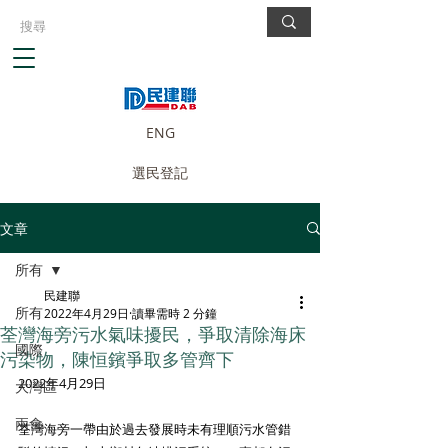
ENG
選民登記
文章
所有
民建聯
所有
2022年4月29日
讀畢需時 2 分鐘
荃灣海旁污水氣味擾民，爭取清除海床
國際
污染物，陳恒鑌爭取多管齊下
2022年4月29日
大灣區
兩會
荃灣海旁一帶由於過去發展時未有理順污水管錯