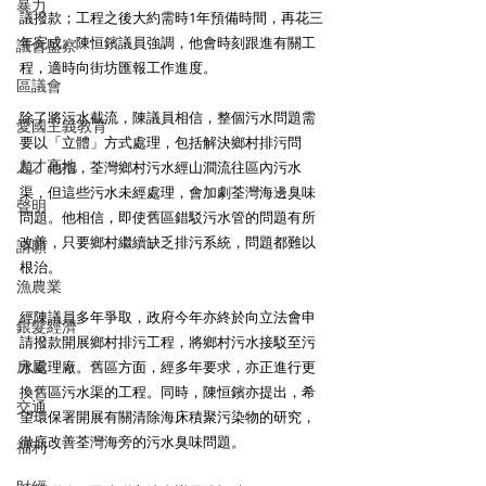
暴力
議撥款；工程之後大約需時1年預備時間，再花三
年完成。陳恒鑌議員強調，他會時刻跟進有關工
議會監察
程，適時向街坊匯報工作進度。
區議會
除了將污水截流，陳議員相信，整個污水問題需
愛國主義教育
要以「立體」方式處理，包括解決鄉村排污問
人才高地
題。他指，荃灣鄉村污水經山澗流往區內污水
渠，但這些污水未經處理，會加劇荃灣海邊臭味
聲明
問題。他相信，即使舊區錯駁污水管的問題有所
改善，只要鄉村繼續缺乏排污系統，問題都難以
請願
根治。
漁農業
經陳議員多年爭取，政府今年亦終於向立法會申
銀髮經濟
請撥款開展鄉村排污工程，將鄉村污水接駁至污
房屋
水處理廠。舊區方面，經多年要求，亦正進行更
換舊區污水渠的工程。同時，陳恒鑌亦提出，希
交通
望環保署開展有關清除海床積聚污染物的研究，
徹底改善荃灣海旁的污水臭味問題。
福利