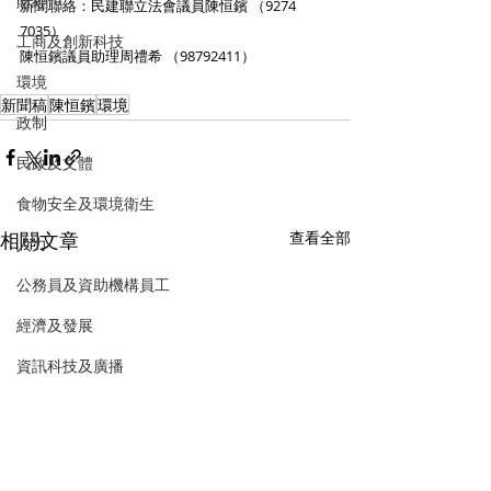
財經
新聞聯絡：民建聯立法會議員陳恒鑌 （9274 
7035）
工商及創新科技
陳恒鑌議員助理周禮希 （98792411）
環境
新聞稿
陳恒鑌
環境
政制
民政及文體
食物安全及環境衛生
相關文章
查看全部
人力
公務員及資助機構員工
經濟及發展
資訊科技及廣播