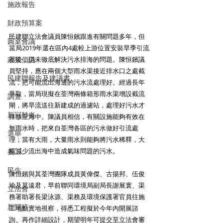
施政報告
財政預算案
民建聯立法會議員陳恒鑌跟進有關問題多年，但
圓桌會議
當局2019年選在區內4處較上游位置安裝旱季引流
政策倡議
器後，仍未徹底解決污水排海的問題。陳恒鑌議
員堅持，應在兩個大型雨水渠接近排水口之處截
民建聯報告及建議書
流，把可能流出海邊的污水流處理好。經過長年
爭取，當局現擬在荃灣兩條箱形雨水渠增設截流
調查
閘，將旱流送往新建成的過濾站，處理好污水才
新冠肺炎
排放至海中。陳議員相信，有關設施能夠有效在
無雨水時，把來自荃灣各區的污水做好引流處
選舉
理；當有大雨，大量雨水則能夠將污水稀釋，大
幅減少流出海中造成氣味問題的污水。
義工
民生
陳恒鑌與其荃灣團隊成員黃偉傑、古揚邦、伍俊
瑜及莫遠君，早前聯同環境局副局長謝展寰、渠
立法會
務署助署長梁泳源、渠務及環境保護署官員往施
新聞稿
工地點實地視察，得悉工程擬於今年內開展諮
詢、再作詳細設計，期望明年可提交至立法會審