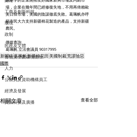
財經
蘇華孚的企業開拓友好國家新興市場及內銷市
場，企業在幾年間已經修復失地，不用再倚賴歐
工商及創新科技
美日韓市場，美國的陰謀徹底失敗。葛珮帆亦呼
籲市民大力支持新疆棉花製造的產品，支持新疆
環境
農民。
政制
傳媒查詢
民政及文體
葛珮帆 立法會議員 90317995
新聞稿
葛珮帆
新疆棉花田
美國制裁
荒謬險惡
食物安全及環境衛生
國際
人力
公務員及資助機構員工
經濟及發展
相關文章
查看全部
資訊科技及廣播