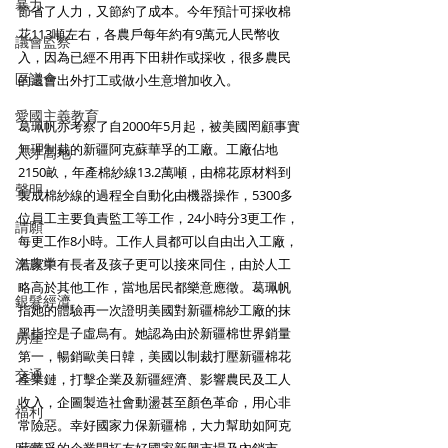
暴力
節省了人力，又節約了成本。今年預計可採收棉
花113噸左右，各農戶每年約有9萬元人民幣收
議會監察
入，因為已經不用再下田耕作或採收，很多農民
區議會
的還會出外打工或做小生意增加收入。
愛國主義教育
葛珮帆亦考察了自2000年5月起，被美國罔顧事實
無理制裁的新疆阿克蘇華孚的工廠。工廠佔地
人才高地
2150畝，年產棉紗線13.2萬噸，由棉花原材料到
聲明
製成棉紗線的過程全自動化由機器操作，5300多
位員工主要負責監工等工作，24小時分3更工作，
請願
每更工作8小時。工作人員都可以自由出入工廠，
漁農業
若家中有長者及孩子更可以接來同住，由於人工
略高於其他工作，當地居民都樂意應徵。葛珮帆
銀髮經濟
指她的體驗再一次證明美國對新疆棉紗工廠的抹
黑指控是子虛烏有。她認為由於新疆棉世界銷量
房屋
第一，暢銷歐美日韓，美國以制裁打壓新疆棉花
交通
產業鏈，打擊企業及新疆經濟、影響農民及工人
收入，企圖製造社會動盪甚至顏色革命，用心非
福利
常險惡。幸好國家力保新疆棉，大力幫助如阿克