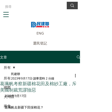
ENG
選民登記
文章
所有
民建聯
所有
2023年9月17日
讀畢需時 2 分鐘
葛珮帆考察新疆棉花田及棉紗工廠，斥
國際
美國制裁荒謬險惡
2023年9月17日
大灣區
兩會
葛珮帆去新疆下田採棉花？