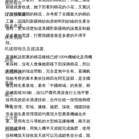
施政報告
期後就會收成，她下田看到棉花的小花，又嘗試
財政預算案
了採摘剛爆開的棉花，亦考察了全國最大的棉紡
工廠，認識到新疆棉紗由原材料到紗線的生產全
圓桌會議
過程，更加清楚知道美國對新疆棉的誣蔑及制裁
是多麼的荒謬，打壓我國發展是多麼的不擇手
政策倡議
段。
民建聯報告及建議書
葛珮帆說那裏的棉花種植已經100%機械化及用機
調查
車採棉，沒有人會像她那樣下田採摘棉花，所以
美國所說的強迫勞動，完全是無中生有。葛珮帆
新冠肺炎
指她考察的庫木奧依拉棉田在阿瓦提縣，是全國
選舉
優質棉生產基地，素有「中國棉城」的美譽。棉
田總面積303畝，由52戶農民籌資進行土地平整，
義工
採用高效節水滴灌技術，合作社統一按照植棉標
民生
準化管理。犁地、播種、施肥、採收、殘膜回收
等各個生產管理環節均實現大型農業機械化作
立法會
業。使用有北斗導航的大型棉花播種機，兩天就
可完成播種，用無人機半天就能完成施肥，使用
新聞稿
採棉機當天採收當天就可以完成銷售並分成，既