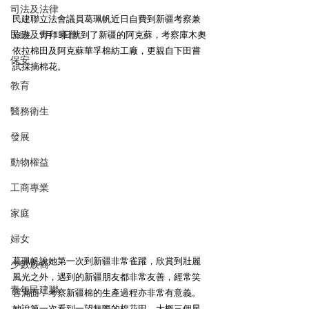
司法及法律
民建聯立法會議員葛珮帆近日自費到新疆考察兼
民政及青年事務
旅遊，9月15日就到了新疆的阿克蘇，考察庫木奧
依拉棉田及阿克蘇華孚棉紡工廠，更親自下田嘗
保安
試採摘棉花。
教育
醫務衛生
發展
動物權益
工商專業
家庭
婦女
葛珮帆說她第一次到新疆非常雀躍，欣賞到壯麗
少數族裔
風光之外，遇到的新疆朋友都非常友善，經常笑
青年民建聯
容滿面，考察新疆棉的生產過程亦非常有意義。
她說第一次看到一望無際的棉花田，大概三個星