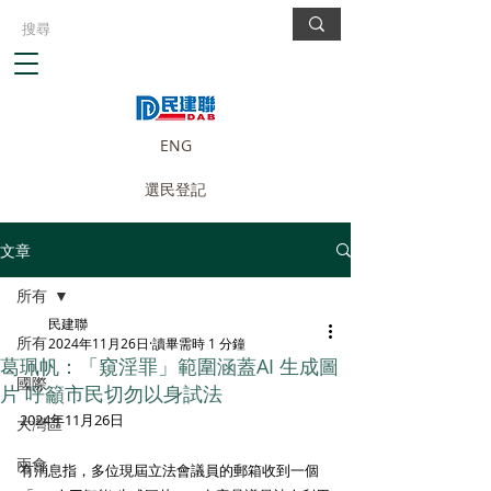
ENG
選民登記
文章
所有
民建聯
所有
2024年11月26日
讀畢需時 1 分鐘
葛珮帆：「窺淫罪」範圍涵蓋AI 生成圖
國際
片 呼籲市民切勿以身試法
2024年11月26日
大灣區
兩會
有消息指，多位現屆立法會議員的郵箱收到一個