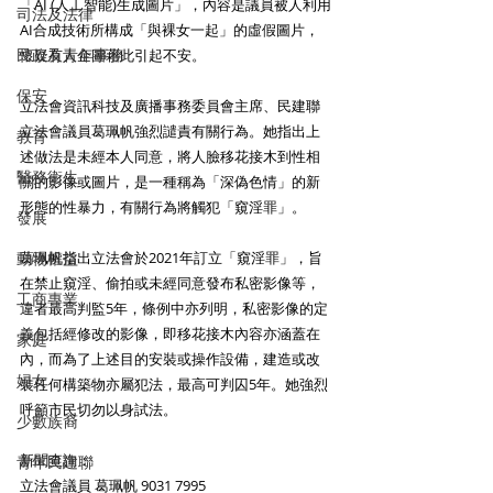
「AI (人工智能)生成圖片」，內容是議員被人利用
司法及法律
AI合成技術所構成「與裸女一起」的虛假圖片，
民政及青年事務
懷疑有人企圖藉此引起不安。
保安
立法會資訊科技及廣播事務委員會主席、民建聯
立法會議員葛珮帆強烈譴責有關行為。她指出上
教育
述做法是未經本人同意，將人臉移花接木到性相
醫務衛生
關的影像或圖片，是一種稱為「深偽色情」的新
形態的性暴力，有關行為將觸犯「窺淫罪」。
發展
動物權益
葛珮帆指出立法會於2021年訂立「窺淫罪」，旨
在禁止窺淫、偷拍或未經同意發布私密影像等，
工商專業
違者最高判監5年，條例中亦列明，私密影像的定
義包括經修改的影像，即移花接木內容亦涵蓋在
家庭
內，而為了上述目的安裝或操作設備，建造或改
婦女
裝任何構築物亦屬犯法，最高可判囚5年。她強烈
呼籲市民切勿以身試法。
少數族裔
新聞查詢：
青年民建聯
立法會議員 葛珮帆 9031 7995