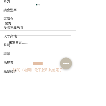
暴力
議會監察
區議會
留言
愛國主義教育
人才高地
撰寫留言......
港區全國人大代表團考察
立法會議員林琳
聲明
安徽涇縣，調研紅色文化
共同敦促加強生
請願
保護與非遺活態傳承
管 加強輔助生育
漁農業
訂閱《建聞》電子版和其他電子
銀髮經濟
資訊
房屋
交通
福利