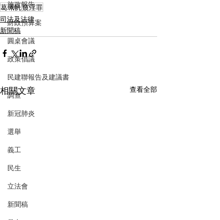
施政報告
葛珮帆
窺淫罪
司法及法律
財政預算案
新聞稿
圓桌會議
政策倡議
民建聯報告及建議書
相關文章
查看全部
調查
新冠肺炎
選舉
義工
民生
立法會
新聞稿