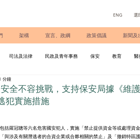
ENG
選
們
架構
宣言、政綱
政策倡議
新聞及
司法及法律
民政及青年事務
保安
教育
醫
1 分鐘
庭
婦女
少數族裔
青年民建聯
施政報告
財
家安全不容挑戰，支持保安局據《維
逃犯實施措施
書
調查
新冠肺炎
選舉
義工
民生
立
包括羅冠聰等六名危害國安犯人，實施「禁止提供資金等或處理資
「與涉及有關潛逃者的合資企業或合夥相關的禁止」及「撤銷特區