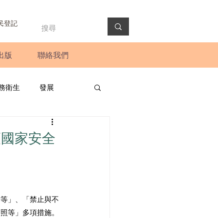
民登記
出版
聯絡我們
務衛生
發展
政預算案
圓桌會議
護國家安全
法會
新聞稿
金等」、「禁止與不
護照等」多項措施。