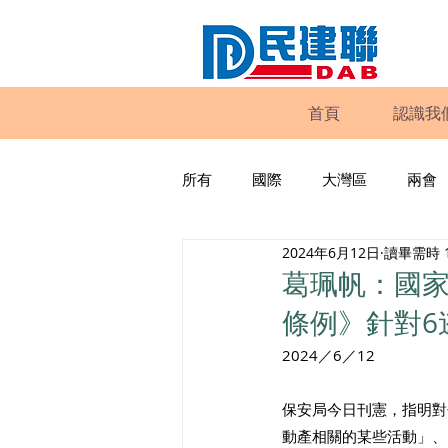
首頁
認識我
所有
國際
大灣區
兩會
2024年6月12日
讀畢需時 
動物權益
工商專業
家
葛珮帆：國
條例》針對6
政策倡議
民建聯報告及建議
2024／6／12
保安局今日刊憲，指明對
暴力
議會監察
區議會
動產相關的某些活動」、