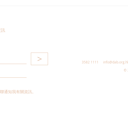
港區全國人大代表團考察安徽
立法
涇縣，調研紅色文化保護與非
敦促
遺活態傳承
助生
資訊
>
3582 1111
info@dab.org.h
© 
聯通知我有關資訊。