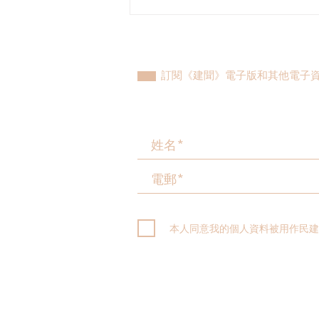
民建聯參觀九龍動物管理及動
物福利綜合大樓，與政府就修
例提升動物福利、打擊走私進
行探討
訂閱《建聞》電子版和其他電子
本人同意我的個人資料被用作民建