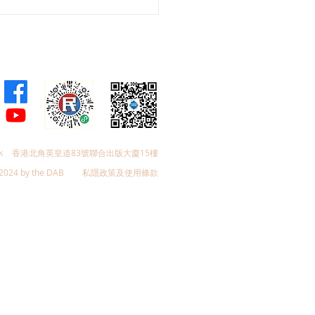
會議員林琳、蘇紹聰共同
加強生殖科技監管 加強輔
育保障
k
香港北角英皇道83號聯合出版大廈15樓
2024 by the DAB
私隱政策及使用條款