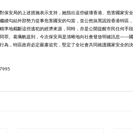
對保安局的上述措施表示支持，她指出這些破壞香港、危害國家安
繼續勾結外部勢力從事危害國安的勾當，並公然抹黑詆毀香港特區
精準地截斷這些逃犯的經濟來源，同時，亦是公開提醒市民任何手
同罪。葛珮帆提到，今次保安局是清晰地向社會發放明確訊息——
行為，特區政府必定嚴肅追究，堅定了全社會共同維護國家安全的
7995