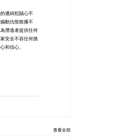
全的通緝犯賊心不
，煽動仇恨散播不
段為潛逃者提供任何
國家安全不容任何挑
決心和信心。
查看全部