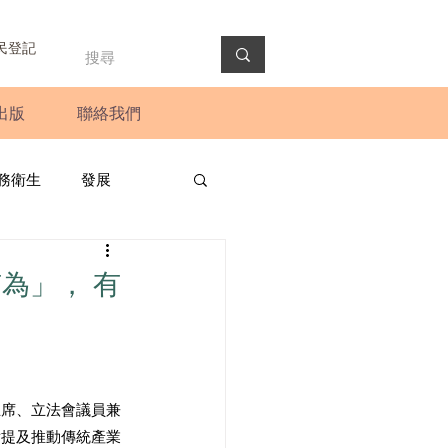
民登記
出版
聯絡我們
務衛生
發展
政預算案
圓桌會議
為」， 有
法會
新聞稿
主席、立法會議員兼
點提及推動傳統產業