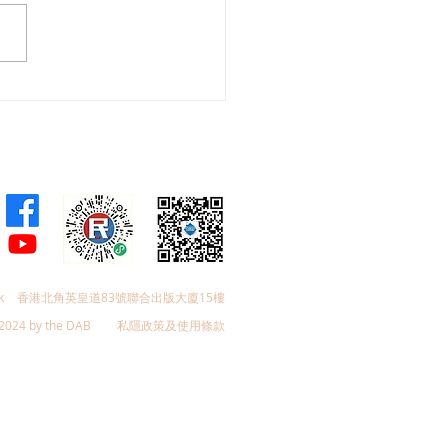
聯提交2026年《施政報
期望及五年規劃意見
k
香港北角英皇道83號聯合出版大廈15樓
2024 by the DAB
私隱政策及使用條款