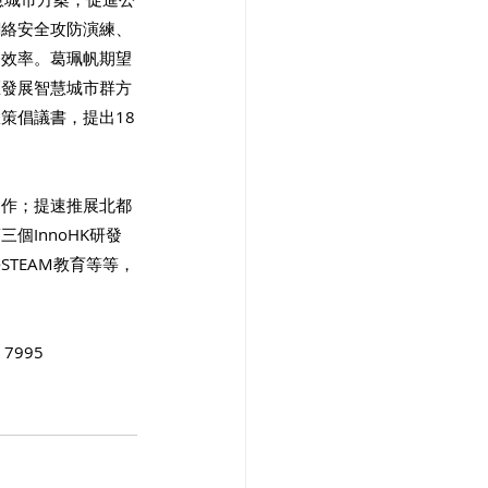
網絡安全攻防演練、
務效率。葛珮帆期望
區發展智慧城市群方
策倡議書，提出18
協作；提速推展北都
InnoHK研發
TEAM教育等等，
995