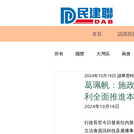
首頁
認識我
所有
國際
大灣區
兩會
2024年10月16日
讀畢需時 
動物權益
工商專業
家
葛珮帆：施政
利全面推進
政策倡議
民建聯報告及建議
2024年10月16日
行政長官今日發表任內第
暴力
議會監察
區議會
立法會資訊科技及廣播事