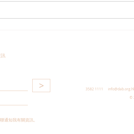
民建聯政策倡議委員會舉辦
民建
「量子威脅與網絡安全風險交
告》
流會」
資訊
>
3582 1111
info@dab.org.h
© 
聯通知我有關資訊。