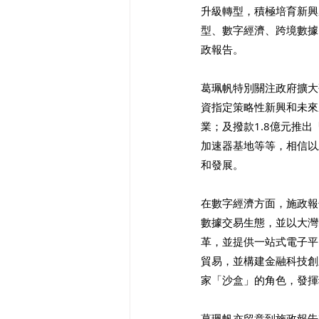
升級轉型，積極培育新興
型、數字經濟、跨境數據
政報告。
葛珮帆特別關注政府擴大
資指定策略性新興和未來
業；及撥款1.8億元推
加速器基地等等，相信以
和發展。
在數字經濟方面，施政報
數據交易生態，並以大灣
革，並提供一站式電子平
貿易，並構建金融科技創
家「沙盒」的角色，發揮
葛珮帆亦留意到施政報告