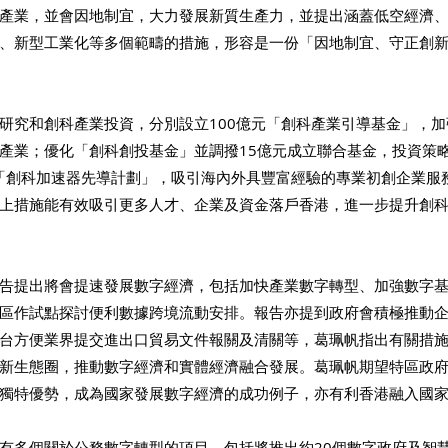
產業，並會因地制宜，大力發展新質生產力，並提出涵蓋低空經濟
、新型工業化等多個範疇的措施，形容是一份「因地制宜、守正創
研究和創科產業投資，分別設立100億元「創科產業引導基金」，
產業；優化「創科創投基金」並調撥15億元成立聯合基金，投資策
出「創科加速器先導計劃」，吸引海內外具豐富經驗的專業初創企業服
上措施能有效吸引更多人才、企業及資金落戶香港，進一步提升創
告提出將會提速發展數字經濟，包括加快產業數字轉型、加強數字
區作試點探討便利數據跨境流動安排。報告亦提到政府會積極推動
台方便業界提交進出口貿易文件報關及清關等，葛珮帆指出有關措
新生態圈，推動數字經濟和實體經濟融合發展。葛珮帆期望特區政
獨特優勢，成為國家發展數字經濟的成功例子，亦有利香港融入國
有多個關於公務數字轉型的項目，包括將推出約20個數字政府及智