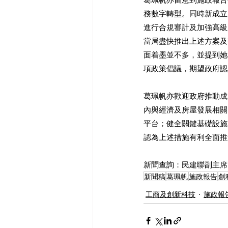
務數字轉型。同時新成立
進行合規審計及加強高級
當局盡快推出上述方案及
面着墨並不多，並提到她
項政策倡議，期望政府認
葛珮帆亦歡迎政府推動成
內與經濟及房屋發展相關
平台；健全關鍵基礎設施
認為上述措施有利全面推
新聞查詢：民建聯副主席、
新聞稿
葛珮帆
施政報告
創
工商及創新科技
施政報