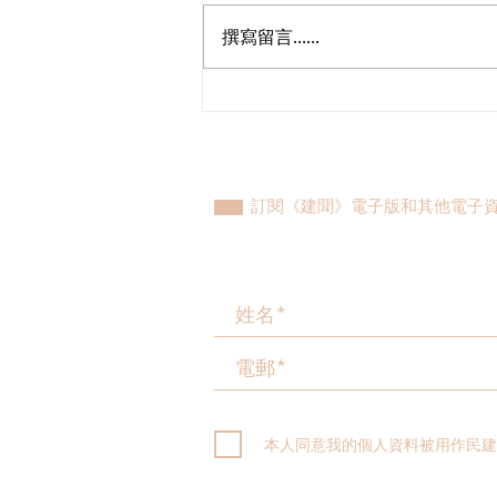
撰寫留言......
香港首個低空經濟代表團出訪
馬來西亞及印尼，葛珮帆盼推
動低空經濟國際產業交流與務
實合作
訂閱《建聞》電子版和其他電子
本人同意我的個人資料被用作民建