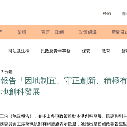
ENG
選
們
架構
宣言、政綱
政策倡議
新聞及
司法及法律
民政及青年事務
保安
教育
醫
3 分鐘
庭
婦女
少數族裔
青年民建聯
施政報告
財
報告「因地制宜、守正創新、積極有
本地創科發展
書
調查
新冠肺炎
選舉
義工
民生
立
三份《施政報告》，並多出多項政策推動本港創科發展。民建聯副
務委員會主席葛珮帆對有關措施表示歡迎，她指出是份施政報告重