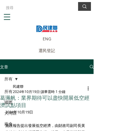
ENG
選民登記
文章
所有
民建聯
所有
2024年10月19日
讀畢需時 1 分鐘
葛珮帆：業界期待可以盡快開展低空經
國際
濟試點項目
2024年10月19日
大灣區
兩會
施政報告提出發展低空經濟，由財政司副司長黃