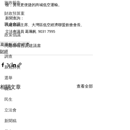
施政報告
檢，實現更便捷的跨城低空運輸。
財政預算案
新聞查詢：
圓桌會議
民建聯副主席、大灣區低空經濟聯盟創會會長、
立法會議員 葛珮帆  9031 7995
政策倡議
葛珮帆
低空經濟
民建聯報告及建議書
財經
調查
新冠肺炎
選舉
相關文章
查看全部
義工
民生
立法會
新聞稿