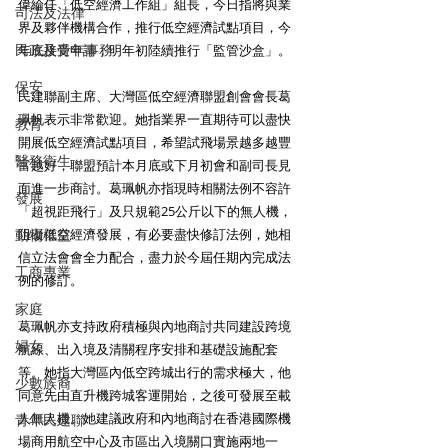
偉綸任「低空經濟工作組」組長，今日指將與業
司法及法律
界及夥伴機構合作，推行低空經濟試點項目，今
民政及青年事務
年底接受申請，明年初陸續推行「監管沙盒」。
保安
民建聯副主席、大灣區低空經濟聯盟創會會長葛
珮帆表示非常歡迎。她指業界一直期待可以盡快
教育
開展低空經濟試點項目，希望試飛場景越多越豐
醫務衛生
富越好，聯盟預計本月底或下月初會和副司長見
面進一步商討。葛珮帆亦指現時相關法例不容許
發展
「超視距飛行」及只規範25公斤以下的無人機，
動物權益
阻礙低空經濟發展，有必要盡快修訂法例，她相
信立法會會全力配合，盡力於今屆任期內完成法
工商專業
例的修訂。
家庭
葛珮帆亦支持政府積極與內地商討共同建設跨境
婦女
航線、出入境及清關程序安排和基礎設施配套
等。她指大灣區內低空跨城出行的需求極大，他
少數族裔
同意先由直升機跨城客運開始，之後可發展至載
人無人機。她建議政府和內地商討在香港國際機
青年民建聯
場商用航空中心及市區出入境關口實施兩地一