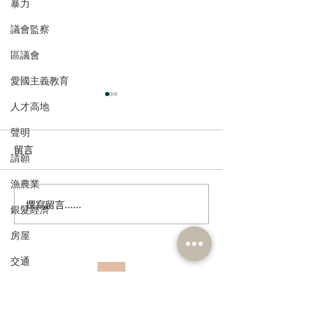
暴力
議會監察
區議會
愛國主義教育
人才高地
聲明
留言
請願
漁農業
撰寫留言......
民建聯歡迎國務院批覆港
朱立威促推動粵
銀髮經濟
澳遊艇免擔保政策 助推大
自由行 倡訂遊
房屋
灣區遊艇自由行邁新台階
藍圖 成立高層
門
交通
訂閱《建聞》電子版和其他電子
福利
資訊