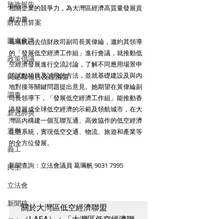
施政報告
相關企業的競爭力，為大灣區經濟高質量發展貢
獻力量。
財政預算案
圓桌會議
葛珮帆已去信財政司副司長黃偉綸，邀約其領導
的「發展低空經濟工作組」進行會議，就推動低
政策倡議
空經濟發展進行交流討論，了解不同應用場景申
請試點項目及試飛的方法，並就基礎建設及與內
民建聯報告及建議書
地對接等關鍵問題提出意見。她期望在黃偉綸副
調查
司長領導下，「發展低空經濟工作組」能推動香
港發展成全球低空經濟的示範及領航城市，在大
新冠肺炎
灣區內構建一個互聯互通、高效協作的低空經濟
選舉
生態系統，實現低空交通、物流、旅遊和產業等
的全方位發展。
義工
新聞查詢：立法會議員 葛珮帆 9031 7995
民生
立法會
新聞稿
關於大灣區低空經濟聯盟