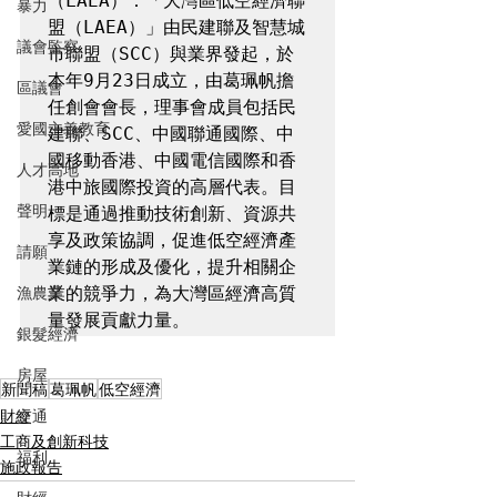
（LAEA）：「大灣區低空經濟聯
暴力
盟（LAEA）」由民建聯及智慧城
議會監察
市聯盟（SCC）與業界發起，於
本年9月23日成立，由葛珮帆擔
區議會
任創會會長，理事會成員包括民
愛國主義教育
建聯、SCC、中國聯通國際、中
國移動香港、中國電信國際和香
人才高地
港中旅國際投資的高層代表。目
聲明
標是通過推動技術創新、資源共
享及政策協調，促進低空經濟產
請願
業鏈的形成及優化，提升相關企
漁農業
業的競爭力，為大灣區經濟高質
量發展貢獻力量。
銀髮經濟
房屋
新聞稿
葛珮帆
低空經濟
財經
交通
工商及創新科技
福利
施政報告