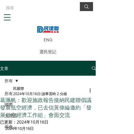
ENG
選民登記
文章
所有
民建聯
所有
2024年10月16日
讀畢需時 2 分鐘
葛珮帆：歡迎施政報告接納民建聯倡議
國際
發展低空經濟，已去信黃偉綸邀約「發
展低空經濟工作組」會面交流
大灣區
已更新：
2024年10月16日
兩會
2024年10月16日