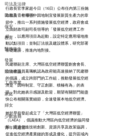
司法及法律
行政長官李家超今日（16日）公布任內第三份施
民政及青年事務
政報告，在報告中因地制宜發展新質生產力的章
節中，推出一系列措施發展低空經濟，政府會成
保安
立由財政司副司長領導的「發展低空經濟工作
組」，以應用項目為起動，設定特定應用場地推
教育
動試點項目；並制訂法規及建設體系，研究部署
醫務衛生
基礎建設，推進內地對接。
發展
民建聯副主席、大灣區低空經濟聯盟創會會長、
動物權益
立法會議員葛珮帆認為政府能高速接納了民建聯
的倡議，成立跨部門的工作組，推動發展低空經
工商專業
濟是「因時制宜、守正創新、積極有為」的表
現，對此她表示感謝及歡迎，期望有關部門能盡
家庭
快公布相關落實細節，全速發展本地低空經濟。
婦女
她於早前發起成立了「大灣區低空經濟聯盟」
少數族裔
（LAEA），倡議推動大灣區內低空經濟的協同發
展，通過促進技術創新、資源共享及政策協調，
青年民建聯
促進低空經濟產業鏈的形成及優化，提升區域內