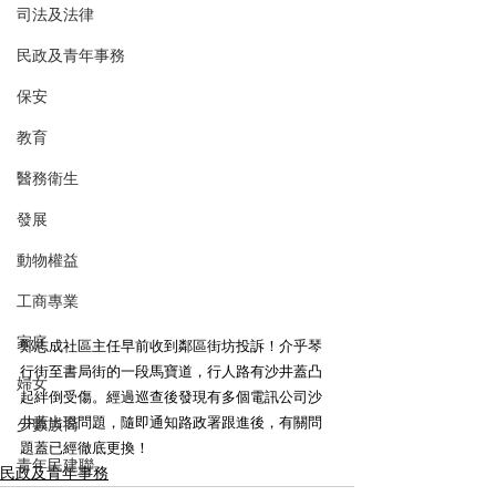
司法及法律
民政及青年事務
保安
教育
醫務衛生
發展
動物權益
工商專業
家庭
鄭志成社區主任早前收到鄰區街坊投訴！介乎琴
行街至書局街的一段馬寶道，行人路有沙井蓋凸
婦女
起絆倒受傷。經過巡查後發現有多個電訊公司沙
井蓋出現問題，隨即通知路政署跟進後，有關問
少數族裔
題蓋已經徹底更換！
青年民建聯
民政及青年事務