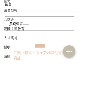
暴力
留言
議會監察
區議會
撰寫留言......
郭芙蓉聯同葵青區防火委
政府公布公務員
愛國主義教育
員會到訪消防處 了解打擊
調查結果 林琳
「鬼油」活動最新情況 支
隱憂 薪酬調整
人才高地
持修例加強阻嚇 多管齊下
聲明
斬斷「鬼油」市場 守護社
訂閱《建聞》電子版和其他電子
區安全 保障市民生命
請願
資訊
漁農業
銀髮經濟
房屋
>
交通
福利