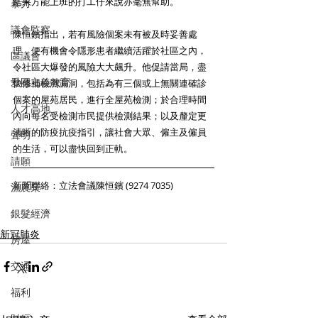
結果方能上班的打工仔來說亦毫無幫助。 
暴力
議會監察
陳恒鑌指出，若有風險個案未有被及時妥善處
理，便有機會令隱形患者繼續活躍於社區之內，
區議會
令社區大爆發的風險大大飆升。他促請當局，盡
愛國主義教育
快修補檢測漏洞，包括為有三個或上無關連確診
個案的屋苑居民，進行全屋苑檢測；於合理時間
人才高地
內向每名受檢測市民提供檢測結果；以及釐定更
清晰的防疫抗疫指引，讓社會大眾、僱主及僱員
聲明
的生活，可以盡快回到正軌。 
請願
新聞聯絡：立法會議陳恒鑌 (9274 7035)
漁農業
銀髮經濟
新冠肺炎
房屋
交通
福利