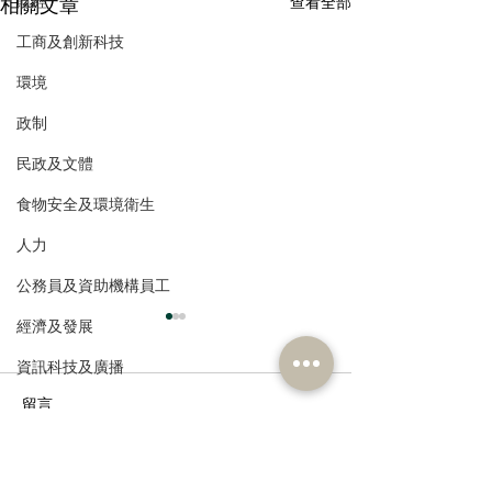
財經
相關文章
查看全部
工商及創新科技
環境
政制
民政及文體
食物安全及環境衛生
人力
公務員及資助機構員工
經濟及發展
資訊科技及廣播
留言
撰寫留言......