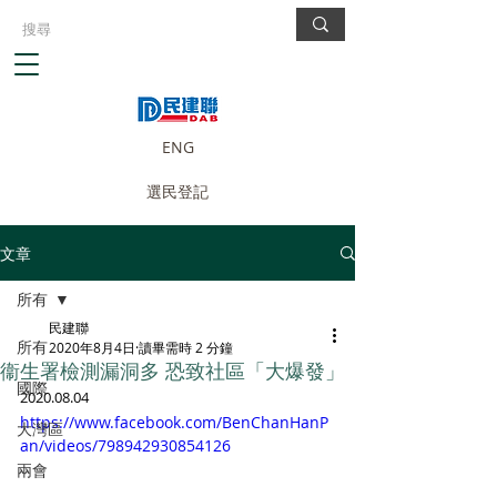
ENG
選民登記
文章
所有
民建聯
所有
2020年8月4日
讀畢需時 2 分鐘
衞生署檢測漏洞多 恐致社區「大爆發」
國際
2020.08.04
https://www.facebook.com/BenChanHanP
大灣區
an/videos/798942930854126
兩會