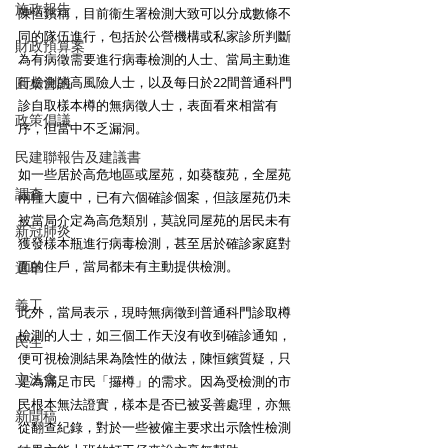
施政報告
陳恒鑌稱，目前衞生署檢測大致可以分成數條不
同的隊伍進行，包括於公營機構或私家診所判斷
財政預算案
為有病徵需要進行病毒檢測的人士、當局主動進
行檢測的高風險人士，以及每日於22間普通科門
圓桌會議
診自取樣本樽的無病徵人士，表面看來相當有
政策倡議
序，但當中不乏漏洞。 
民建聯報告及建議書
如一些居於高危地區或屋苑，如葵馥苑，全屋苑
調查
兩幢大廈中，已有六個確診個案，但該屋苑仍未
被當局介定為高危類別，莫說同屋苑的居民未有
新冠肺炎
獲發樣本瓶進行病毒檢測，甚至居於確診家庭對
面的住戶，當局都未有主動提供檢測。 
選舉
義工
此外，當局表示，現時無病徵到普通科門診取樽
檢測的人士，如三個工作天沒有收到確診通知，
民生
便可視檢測結果為陰性的做法，陳恒鑌質疑，只
立法會
是為滿足市民「攞樽」的需求。因為受檢測的市
民根本無法證實，樣本是否已被妥善處理，亦無
新聞稿
從翻查紀錄，對於一些被僱主要求出示陰性檢測