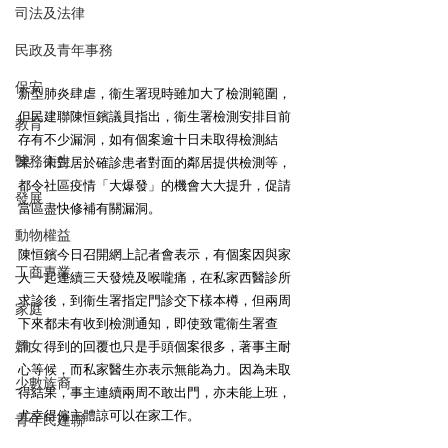
司法及法律
民政及青年事務
保安
新型肺炎肆虐，衞生署現時雖加大了檢測範圍，
但民建聯陳恒鑌議員指出，衞生署檢測安排目前
教育
存有不少漏洞，如有個案逾十日未取得檢測結
醫務衛生
果，未對居於確診患者對面的鄰居提供檢測等，
都令社區疫情「大爆發」的機會大大提升，促請
發展
當區盡快修補有關漏洞。 
動物權益
陳恒鑌今日召開網上記者會表示，有個案因與家
工商專業
人一起連續三天發燒及喉嚨痛，在私家西醫診所
求診後，到衞生署指定門診交下樣本樽，但兩周
家庭
下來都未有收到檢測通知，即使致電衞生署查
婦女
詢，得到的回覆也只是手頭個案很多，著事主耐
心等候，而私家醫生亦表示無能為力。因為未取
少數族裔
得結果，事主連續兩周不敢出門，亦未能上班，
尤幸得僱主體諒可以在家工作。 
青年民建聯