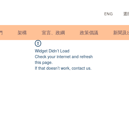
ENG
選
們
架構
宣言、政綱
政策倡議
新聞及
Widget Didn’t Load
Check your internet and refresh
this page.
If that doesn’t work, contact us.