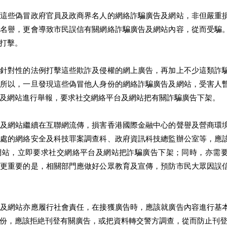
，這些偽冒政府官員及政商界名人的網絡詐騙廣告及網站，非但嚴重
人名譽，更會導致市民誤信有關網絡詐騙廣告及網站內容，從而受騙
打擊。
乏針對性的法例打擊這些欺詐及侵權的網上廣告，再加上不少這類詐
，所以，一旦發現這些偽冒他人身份的網絡詐騙廣告及網站，受害人
及網站進行舉報，要求社交網絡平台及網站把有關詐騙廣告下架。
告及網站繼續在互聯網流傳，損害香港國際金融中心的聲譽及營商環
務處的網絡安全及科技罪案調查科、政府資訊科技總監辦公室等，應
網站，立即要求社交網絡平台及網站把詐騙廣告下架；同時，亦需
；更重要的是，相關部門應做好公眾教育及宣傳，預防市民大眾因誤
台及網站亦應履行社會責任，在接獲廣告時，應該就廣告內容進行基
份，應該拒絶刊登有關廣告，或把資料轉交警方調查，從而防止刊