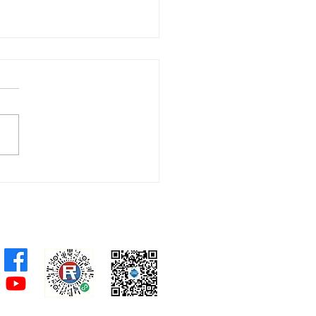
會議員林琳、蘇紹聰共同
加強生殖科技監管 加強輔
育保障