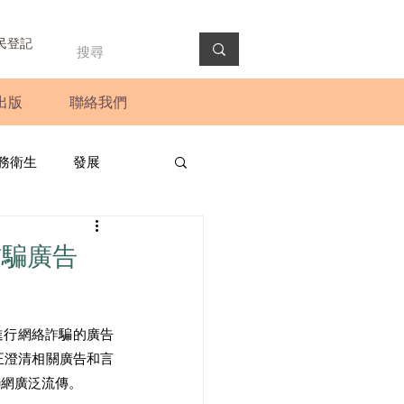
民登記
出版
聯絡我們
務衛生
發展
政預算案
圓桌會議
詐騙廣告
法會
新聞稿
進行網絡詐騙的廣告
正澄清相關廣告和言
聯網廣泛流傳。