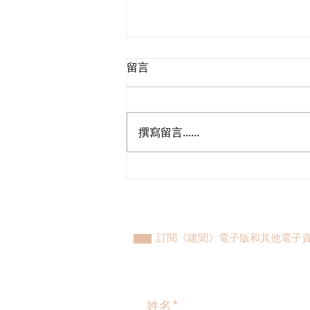
留言
撰寫留言......
民建聯參觀九龍動物管理及動
物福利綜合大樓，與政府就修
例提升動物福利、打擊走私進
行探討
訂閱《建聞》電子版和其他電子