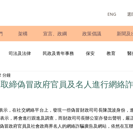
ENG
選
們
架構
宣言、政綱
政策倡議
新聞及
司法及法律
民政及青年事務
保安
教育
醫
2 分鐘
庭
婦女
少數族裔
青年民建聯
施政報告
財
關取締偽冒政府官員及名人進行網絡
書
調查
新冠肺炎
選舉
義工
民生
立
底表示，在社交網絡平台上，發現一些偽冒財政司司長陳茂波身份，
然表示，將會進行跟進及調查，而財政司司長辦公室亦發出聲明，嚴
偽冒政府官員及社會政商界名人的網絡詐騙廣告及網站，依然在互