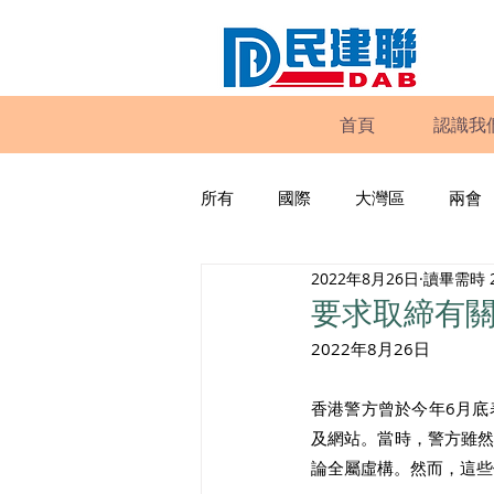
首頁
認識我
所有
國際
大灣區
兩會
2022年8月26日
讀畢需時 
動物權益
工商專業
家
要求取締有
2022年8月26日
政策倡議
民建聯報告及建議
香港警方曾於今年6月
及網站。當時，警方雖
暴力
議會監察
區議會
論全屬虛構。然而，這些