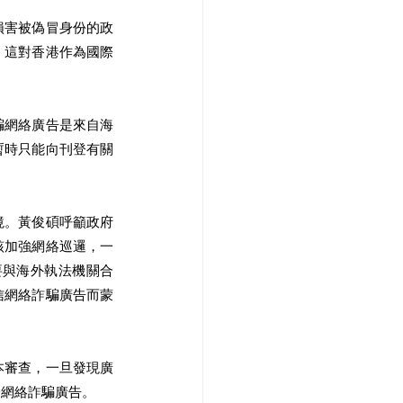
損害被偽冒身份的政
。這對香港作為國際
騙網絡廣告是來自海
暫時只能向刊登有關
境。黃俊碩呼籲政府
該加強網絡巡邏，一
要與海外執法機關合
信網絡詐騙廣告而蒙
本審查，一旦發現廣
登網絡詐騙廣告。