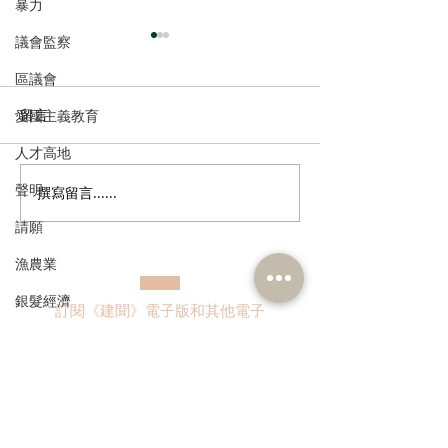
暴力
議會監察
區議會
留言
愛國主義教育
人才高地
聲明
撰寫留言......
張培剛歡迎東九龍智慧綠
陳恒鑌、郭芙蓉
色運輸系統招標，盼預留
新行車天橋安全
請願
延伸完善區內交通
路政署及運輸署
漁農業
路指示牌 增設
誌助駕駛者及早
銀髮經濟
訂閱《建聞》電子版和其他電子
資訊
房屋
交通
福利