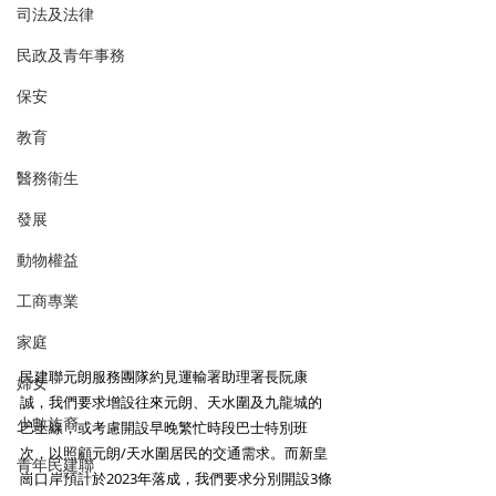
司法及法律
民政及青年事務
保安
教育
醫務衛生
發展
動物權益
工商專業
家庭
民建聯元朗服務團隊約見運輸署助理署長阮康
婦女
誠，我們要求增設往來元朗、天水圍及九龍城的
少數族裔
巴士線，或考慮開設早晚繁忙時段巴士特別班
次，以照顧元朗/天水圍居民的交通需求。而新皇
青年民建聯
崗口岸預計於2023年落成，我們要求分別開設3條