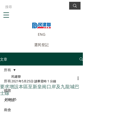
ENG
選民登記
文章
所有
民建聯
所有
2021年5月25日
讀畢需時 1 分鐘
要求增設本區至新皇崗口岸及九龍城巴
國際
士線
2021.05
大灣區
兩會