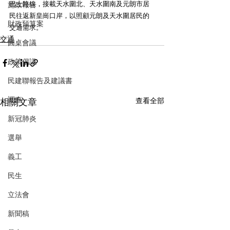
巴士路線，接載天水圍北、天水圍南及元朗市居
施政報告
民往返新皇崗口岸，以照顧元朗及天水圍居民的
財政預算案
交通需求。
交通
圓桌會議
政策倡議
民建聯報告及建議書
調查
相關文章
查看全部
新冠肺炎
選舉
義工
民生
立法會
新聞稿