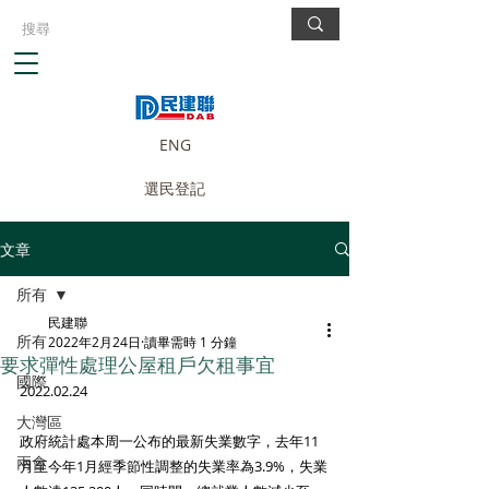
ENG
選民登記
文章
所有
民建聯
所有
2022年2月24日
讀畢需時 1 分鐘
要求彈性處理公屋租戶欠租事宜
國際
2022.02.24
大灣區
政府統計處本周一公布的最新失業數字，去年11
兩會
月至今年1月經季節性調整的失業率為3.9%，失業