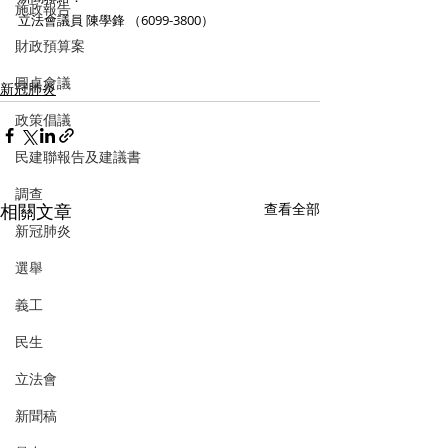
施政報告
立法會議員 陳學鋒 （6099-3800） 
財政預算案
圓桌會議
新冠肺炎
政策倡議
民建聯報告及建議書
調查
相關文章
查看全部
新冠肺炎
選舉
義工
民生
立法會
新聞稿