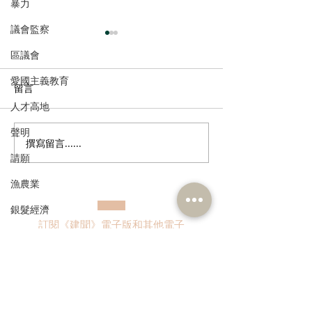
暴力
議會監察
區議會
愛國主義教育
留言
人才高地
聲明
撰寫留言......
多了解、規律生活、保持
香港註冊中醫學
請願
社交，有助改善「長新
林蓓茵博士推介
冠」患者負面情緒
湯，助紓緩「長
漁農業
體疲倦等徵狀
銀髮經濟
訂閱《建聞》電子版和其他電子
房屋
資訊
交通
福利