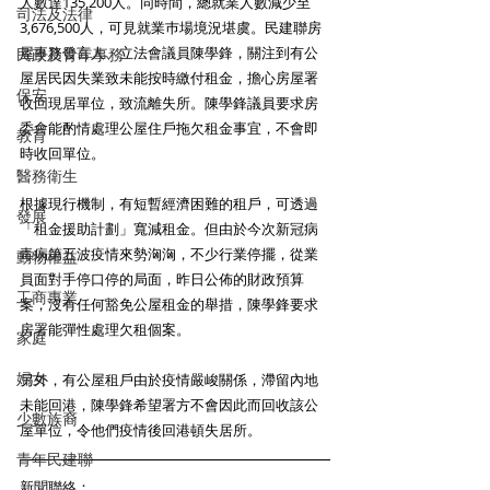
人數達135,200人。同時間，總就業人數減少至
司法及法律
3,676,500人，可見就業巿場境況堪虞。民建聯房
屋事務發言人、立法會議員陳學鋒，關注到有公
民政及青年事務
屋居民因失業致未能按時繳付租金，擔心房屋署
保安
收回現居單位，致流離失所。陳學鋒議員要求房
委會能酌情處理公屋住戶拖欠租金事宜，不會即
教育
時收回單位。 
醫務衛生
根據現行機制，有短暫經濟困難的租戶，可透過
發展
「租金援助計劃」寬減租金。但由於今次新冠病
毒病第五波疫情來勢洶洶，不少行業停擺，從業
動物權益
員面對手停口停的局面，昨日公佈的財政預算
工商專業
案，沒有任何豁免公屋租金的舉措，陳學鋒要求
房署能彈性處理欠租個案。 
家庭
婦女
另外，有公屋租戶由於疫情嚴峻關係，滯留內地
未能回港，陳學鋒希望署方不會因此而回收該公
少數族裔
屋單位，令他們疫情後回港頓失居所。 
青年民建聯
新聞聯絡：