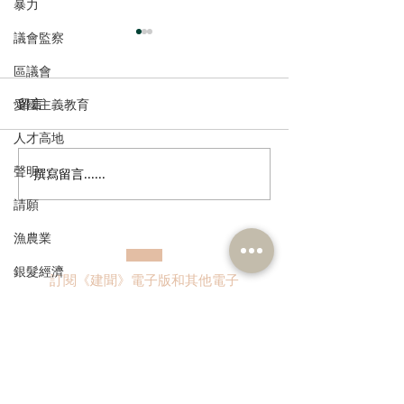
暴力
議會監察
區議會
留言
愛國主義教育
人才高地
聲明
撰寫留言......
張培剛歡迎東九龍智慧綠
陳恒鑌、郭芙蓉
色運輸系統招標，盼預留
新行車天橋安全
請願
延伸完善區內交通
路政署及運輸署
漁農業
路指示牌 增設
誌助駕駛者及早
銀髮經濟
訂閱《建聞》電子版和其他電子
資訊
房屋
交通
福利