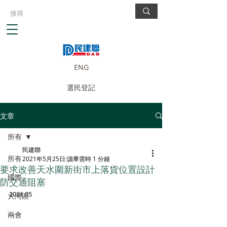
ENG
選民登記
文章
所有
民建聯
所有
2021年5月25日
讀畢需時 1 分鐘
要求改善天水圍新街市上落貨位置設計
國際
防交通阻塞
2021.05
大灣區
兩會