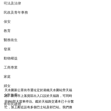
司法及法律
民政及青年事務
保安
教育
醫務衛生
發展
動物權益
工商專業
家庭
婦女
天水圍新公眾街市選址定於港鐵天水圍站旁天福
少數族裔
路。新街市上落貨區出入口設於天福路，可同時
容納6部大貨車停泊。鑑於天福路交通本已十分繁
青年民建聯
忙，加上鄰近設有多個巴士站及邨巴站。我們擔