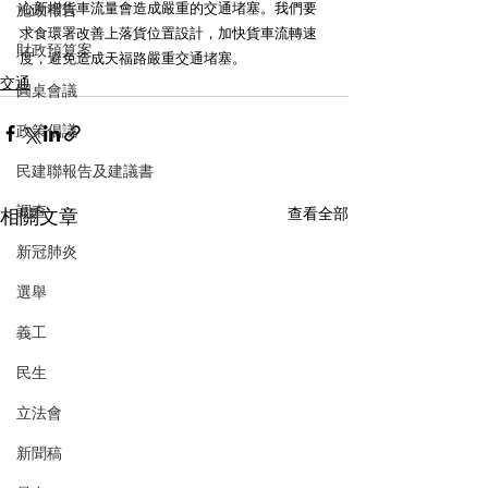
心新增貨車流量會造成嚴重的交通堵塞。我們要
施政報告
求食環署改善上落貨位置設計，加快貨車流轉速
財政預算案
度，避免造成天福路嚴重交通堵塞。
交通
圓桌會議
政策倡議
民建聯報告及建議書
調查
相關文章
查看全部
新冠肺炎
選舉
義工
民生
立法會
新聞稿