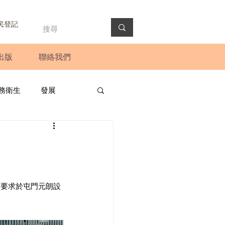
民登記
出版
聯絡我們
務衛生
發展
政預算案
圓桌會議
法會
新聞稿
，要求於屯門元朗設