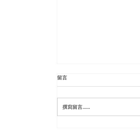
留言
撰寫留言......
民建聯參觀九龍動物管理及動
物福利綜合大樓，與政府就修