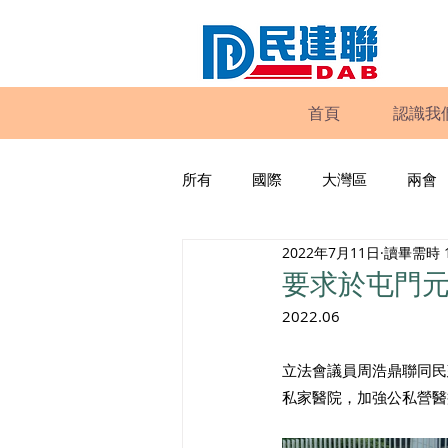
首頁
認識我
所有
國際
大灣區
兩會
2022年7月11日
讀畢需時 
動物權益
工商專業
家
要求於屯門元
2022.06
政策倡議
民建聯報告及建議
立法會議員周浩鼎聯同民
私家醫院，加強公私營醫
暴力
議會監察
區議會