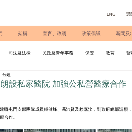
ENG
選
們
架構
宣言、政綱
政策倡議
新聞及
司法及法律
民政及青年事務
保安
教育
醫
1 分鐘
庭
婦女
少數族裔
青年民建聯
施政報告
財
朗設私家醫院 加強公私營醫療合作
書
調查
新冠肺炎
選舉
義工
民生
立
建聯屯門支部團隊成員鍾健峰、馮沛賢及賴嘉汶，到政府總部請願
療合作。