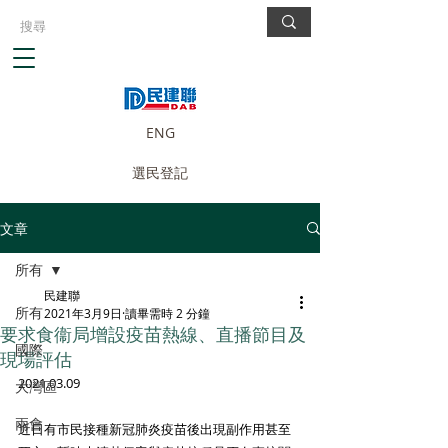
ENG
選民登記
文章
所有
民建聯
所有
2021年3月9日
讀畢需時 2 分鐘
要求食衞局增設疫苗熱線、直播節目及
國際
現場評估
2021.03.09
大灣區
兩會
近日有市民接種新冠肺炎疫苗後出現副作用甚至