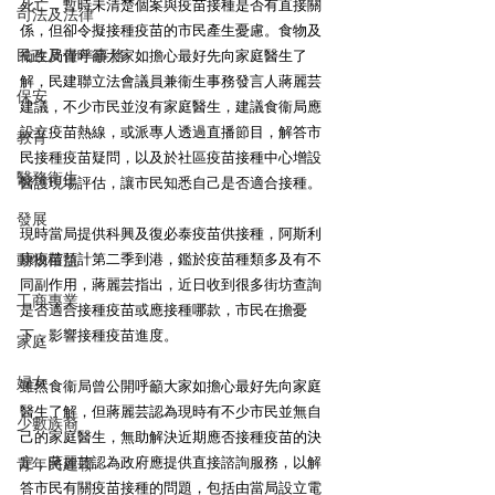
死亡，暫時未清楚個案與疫苗接種是否有直接關
司法及法律
係，但卻令擬接種疫苗的市民產生憂慮。食物及
民政及青年事務
衞生局僅呼籲大家如擔心最好先向家庭醫生了
解，民建聯立法會議員兼衞生事務發言人蔣麗芸
保安
建議，不少市民並沒有家庭醫生，建議食衞局應
設立疫苗熱線，或派專人透過直播節目，解答市
教育
民接種疫苗疑問，以及於社區疫苗接種中心增設
醫務衛生
醫護現場評估，讓市民知悉自己是否適合接種。 
發展
現時當局提供科興及復必泰疫苗供接種，阿斯利
動物權益
康疫苗預計第二季到港，鑑於疫苗種類多及有不
同副作用，蔣麗芸指出，近日收到很多街坊查詢
工商專業
是否適合接種疫苗或應接種哪款，市民在擔憂
下，影響接種疫苗進度。 
家庭
婦女
雖然食衞局曾公開呼籲大家如擔心最好先向家庭
醫生了解，但蔣麗芸認為現時有不少市民並無自
少數族裔
己的家庭醫生，無助解決近期應否接種疫苗的決
定，蔣麗芸認為政府應提供直接諮詢服務，以解
青年民建聯
答市民有關疫苗接種的問題，包括由當局設立電