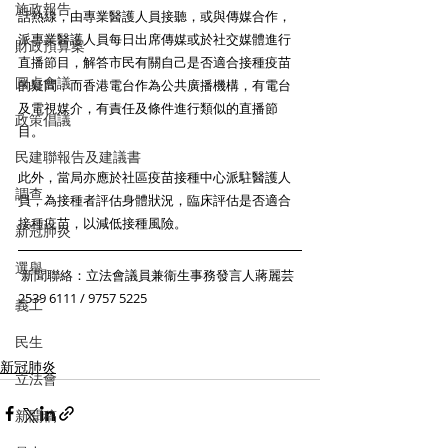
施政報告
話熱線，由專業醫護人員接聽，或與傳媒合作，
派專業醫護人員每日出席傳媒或於社交媒體進行
財政預算案
直播節目，解答市民有關自己是否適合接種疫苗
圓桌會議
的疑問，而香港電台作為公共廣播機構，有電台
及電視媒介，有責任及條件進行類似的直播節
政策倡議
目。 
民建聯報告及建議書
此外，當局亦應於社區疫苗接種中心派駐醫護人
調查
員，為接種者評估身體狀況，臨床評估是否適合
接種疫苗，以減低接種風險。
新冠肺炎
選舉
 新聞聯絡：立法會議員兼衞生事務發言人蔣麗芸
2539 6111 / 9757 5225
義工
民生
新冠肺炎
立法會
新聞稿