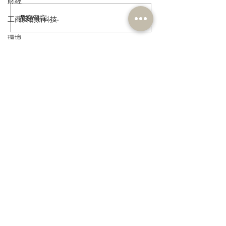
財經
撰寫留言......
多了解、規律生活、保持
香港註冊中醫學
工商及創新科技
社交，有助改善「長新
林蓓茵博士推介
環境
冠」患者負面情緒
湯，助紓緩「長
體疲倦等徵狀
政制
民政及文體
訂閱《建聞》電子版和其他電子
資訊
食物安全及環境衛生
人力
公務員及資助機構員工
經濟及發展
>
資訊科技及廣播
本人同意我的個人資料被用
作民建聯通知我有關資訊。