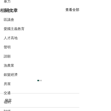
暴力
相關文章
查看全部
議會監察
區議會
愛國主義教育
人才高地
聲明
請願
漁農業
銀髮經濟
房屋
交通
留言
福利