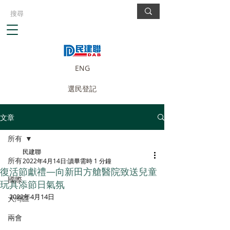
ENG
選民登記
文章
所有
民建聯
所有
2022年4月14日
讀畢需時 1 分鐘
復活節獻禮—向新田方艙醫院致送兒童
國際
玩具添節日氣氛
2022年4月14日
大灣區
兩會