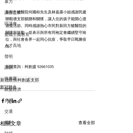
暴力
新田方艙醫院何國桓先生及林嘉露小姐感謝民建
議會監察
聯觀塘支部饋贈和關懷，讓入住的孩子能開心渡
區議會
過復活節。同時感謝熱心市民對新田方艙醫院的
關懷與鼓勵，並表示與所有同袍定會繼續堅守崗
愛國主義教育
位，與社會各界一起同心抗疫，爭取早日戰勝疫
人才高地
情。
聲明
新聞查詢：柯創盛 92661035  
請願
漁農業
新冠疫情
柯創盛
支部
新冠肺炎
銀髮經濟
房屋
交通
福利
相關文章
查看全部