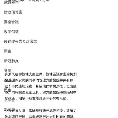
施政報告
財政預算案
圓桌會議
政策倡議
民建聯報告及建議書
調查
新冠肺炎
選舉
身兼民建聯觀塘支部主席、觀塘區議會主席柯創
義工
盛感謝保安局的同事們管理方艙醫院井井有條，
給予市民適切治療，希望他們盡快康復，走出疫
民生
境。同時贈送兒童玩具，望方艙醫院轉贈隔離中
的孩子，期望小朋友能渡過開心的復活節。
立法會
新聞稿
並與官員反映，當隔離設施完成任務後，建議更
改為臨時房屋，以舒緩劏房戶居住困難的問題。