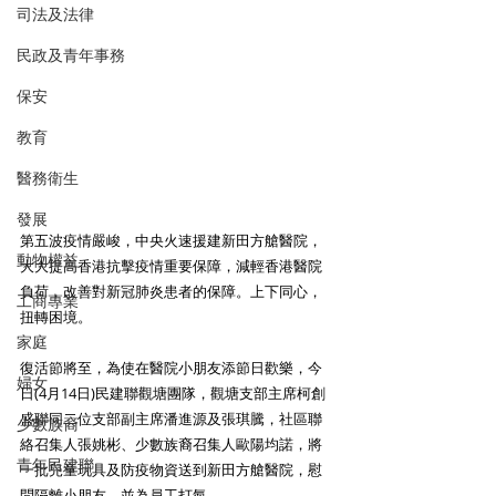
司法及法律
民政及青年事務
保安
教育
醫務衛生
發展
第五波疫情嚴峻，中央火速援建新田方艙醫院，
動物權益
大大提高香港抗擊疫情重要保障，減輕香港醫院
負荷，改善對新冠肺炎患者的保障。上下同心，
工商專業
扭轉困境。
家庭
復活節將至，為使在醫院小朋友添節日歡樂，今
婦女
日(4月14日)民建聯觀塘團隊，觀塘支部主席柯創
盛聯同二位支部副主席潘進源及張琪騰，社區聯
少數族裔
絡召集人張姚彬、少數族裔召集人歐陽均諾，將
青年民建聯
一批兒童玩具及防疫物資送到新田方艙醫院，慰
問隔離小朋友，並為員工打氣。