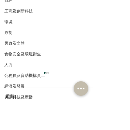
財經
工商及創新科技
環境
政制
民政及文體
食物安全及環境衛生
人力
公務員及資助機構員工
經濟及發展
留言
資訊科技及廣播
撰寫留言......
多了解、規律生活、保持
香港註冊中醫學
社交，有助改善「長新
林蓓茵博士推介