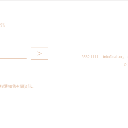
琼：熱烈歡迎全國人大常委會
岸全
通過《關於授權香港特別行政
區對皇崗口岸港方口岸及相關
資訊
延伸區實施管轄的議案》，為
“十五五”開局注入灣區融合新
動能
>
3582 1111
info@dab.org.h
© 
聯通知我有關資訊。