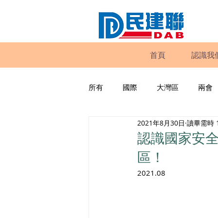
首頁
認識我
所有
國際
大灣區
兩會
2021年8月30日
讀畢需時 
動物權益
工商專業
家
認識國家安全
區！
政策倡議
民建聯報告及建議
2021.08
暴力
議會監察
區議會