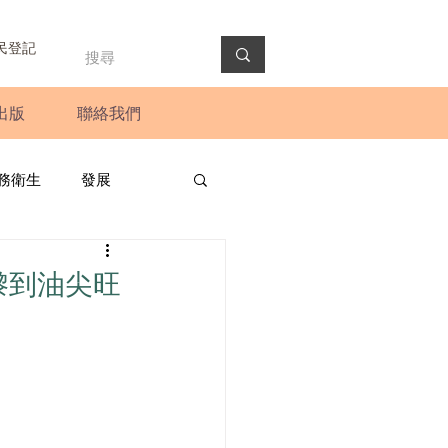
民登記
出版
聯絡我們
務衛生
發展
政預算案
圓桌會議
嚟到油尖旺
法會
新聞稿