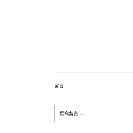
留言
撰寫留言......
民建聯提交《完善香港的性罪