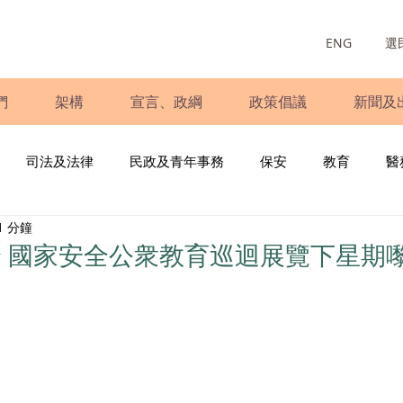
ENG
選
們
架構
宣言、政綱
政策倡議
新聞及
司法及法律
民政及青年事務
保安
教育
醫
1 分鐘
庭
婦女
少數族裔
青年民建聯
施政報告
財
 國家安全公衆教育巡迴展覽下星期
書
調查
新冠肺炎
選舉
義工
民生
立