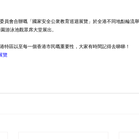
委員會合辦嘅「國家安全公衆教育巡迴展覽」於全港不同地點輪流舉
公園游泳池觀眾席大堂展出。
港特區以至每一個香港市民嘅重要性，大家有時間記得去睇睇！
展覽