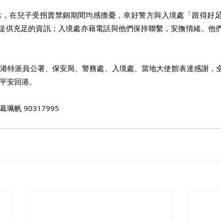
示，在兒子受拐賣禁錮期間均感擔憂，幸好警方與入境處「跟得好
聯絡，提供充足的資訊；入境處亦藉電話與他們保持聯繫，安撫情緒。他
駐港特派員公署、保安局、警務處、入境處、當地大使館表達感謝，
平安回港。 
帆 90317995