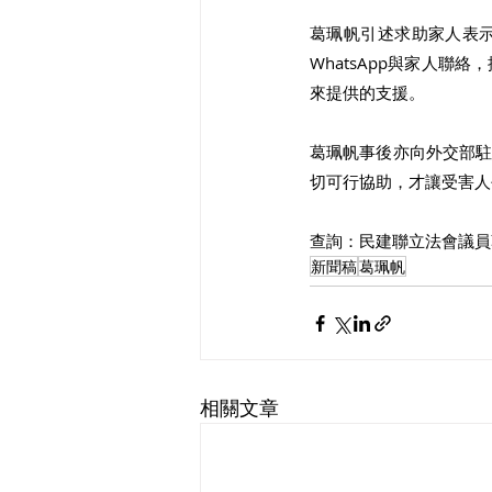
葛珮帆引述求助家人表
WhatsApp與家人
來提供的支援。 
葛珮帆事後亦向外交部
切可行協助，才讓受害人
查詢：民建聯立法會議員葛珮
新聞稿
葛珮帆
相關文章