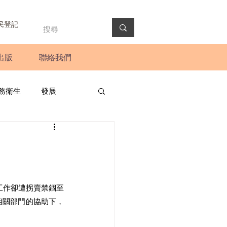
民登記
出版
聯絡我們
務衛生
發展
政預算案
圓桌會議
法會
新聞稿
工作卻遭拐賣禁錮至
相關部門的協助下，