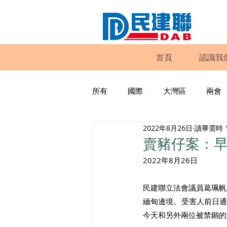
首頁
認識我
所有
國際
大灣區
兩會
2022年8月26日
讀畢需時 
動物權益
工商專業
家
賣豬仔案：
2022年8月26日 
政策倡議
民建聯報告及建議
民建聯立法會議員葛珮帆
緬甸邊境。受害人前日
暴力
議會監察
區議會
今天和另外兩位被禁錮的