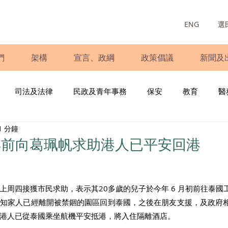
ENG
選
們
架構
宣言、政綱
政策倡議
新聞及
司法及法律
民政及青年事務
保安
教育
醫
1 分鐘
庭
婦女
少數族裔
青年民建聯
施政報告
財
早前向葛珮帆求助港人已平安回港
書
調查
新冠肺炎
選舉
義工
民生
立
上周四接獲市民求助，表示其20多歲的兒子於今年 6 月初前往泰國
通知家人已經離開被禁錮的園區回到泰國，之後在朋友支援，及政府
港人已從泰國乘坐航機平安抵港，將入住隔離酒店。 