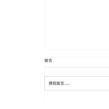
留言
撰寫留言......
民建聯參觀九龍動物管理及動
物福利綜合大樓，與政府就修