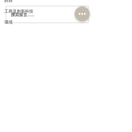
財經
工商及創新科技
撰寫留言......
民建聯回應市區發現鱷魚
2026年西營盤
環境
及檢獲大批瀕危動物
見調查
政制
民政及文體
訂閱《建聞》電子版和其他電子
食物安全及環境衛生
資訊
人力
公務員及資助機構員工
經濟及發展
>
資訊科技及廣播
本人同意我的個人資料被用
作民建聯通知我有關資訊。