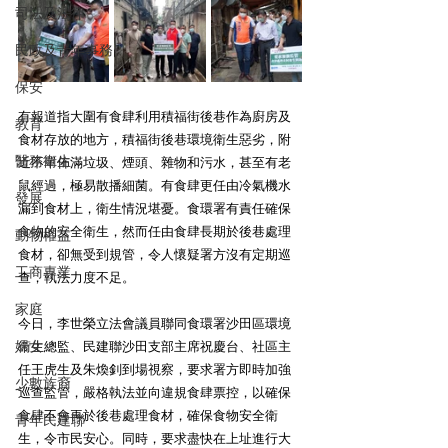
司法及法律
民政及青年事務
保安
有報道指大圍有食肆利用積福街後巷作為廚房及
教育
食材存放的地方，積福街後巷環境衛生惡劣，附
醫務衛生
近不單佈滿垃圾、煙頭、雜物和污水，甚至有老
鼠經過，極易散播細菌。有食肆更任由冷氣機水
發展
漏到食材上，衛生情況堪憂。食環署有責任確保
食物的安全衛生，然而任由食肆長期於後巷處理
動物權益
食材，卻無受到規管，令人懷疑署方沒有定期巡
工商專業
查，執法力度不足。 
家庭
今日，李世榮立法會議員聯同食環署沙田區環境
婦女
衞生總監、民建聯沙田支部主席祝慶台、社區主
任王虎生及朱煥釗到場視察，要求署方即時加強
少數族裔
巡查監管，嚴格執法並向違規食肆票控，以確保
食肆不會再於後巷處理食材，確保食物安全衛
青年民建聯
生，令市民安心。同時，要求盡快在上址進行大