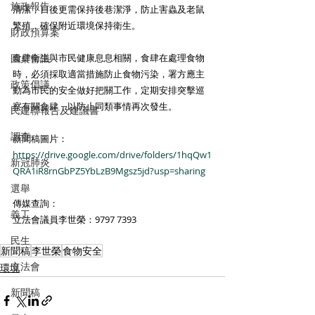
施政報告
清潔，日後更需保持後巷潔淨，防止害蟲及老鼠
繁殖，確保附近環境保持衛生。
財政預算案
圓桌會議
食肆衛生與市民健康息息相關，食肆在處理食物
時，必須採取適當措施防止食物污染，署方應主
政策倡議
動為市民的安全做好把關工作，定期安排突擊巡
察有關食肆，以防止同類事情再次發生。
民建聯報告及建議書
調查
新聞稿圖片：
https://drive.google.com/drive/folders/1hqQw1
新冠肺炎
QRA1iR8rnGbPZ5YbLzB9Mgsz5jd?usp=sharing
選舉
傳媒查詢：
義工
立法會議員李世榮：9797 7393​
民生
新聞稿
李世榮
食物安全
立法會
環境
新聞稿