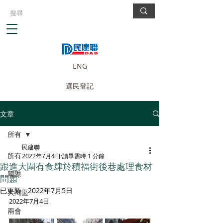
ENG
選民登記
文章
所有
民建聯
所有
2022年7月4日
讀畢需時 1 分鐘
跟進大圍有食肆於積福街後巷處理食材
國際
問題
已更新：
2022年7月5日
大灣區
2022年7月4日
兩會