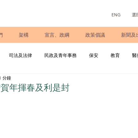
ENG
選
們
架構
宣言、政綱
政策倡議
新聞及
司法及法律
民政及青年事務
保安
教育
醫
1 分鐘
庭
婦女
少數族裔
青年民建聯
施政報告
財
贈賀年揮春及利是封
書
調查
新冠肺炎
選舉
義工
民生
立