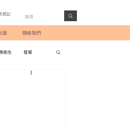
民登記
出版
聯絡我們
務衛生
發展
政預算案
圓桌會議
法會
新聞稿