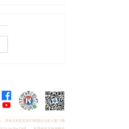
人大代表團赴皖首日考
重溫渡江戰役精神，領略
創新成果
k
香港北角英皇道83號聯合出版大廈15樓
2024 by the DAB
私隱政策及使用條款