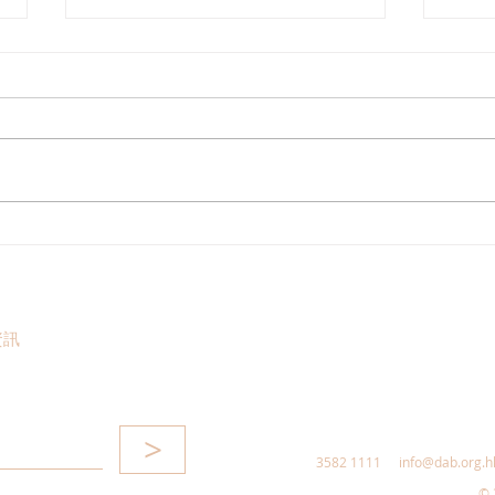
鄭泳舜夥九龍城區議員落區視
港區
察，樂見啟德足球盛會刺激地
察，
區消費升2成，倡業界加碼優
科技
惠，政府強化宣傳迎未來盛事
資訊
>
3582 1111
info@dab.org.h
© 