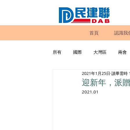
首頁
認識我
所有
國際
大灣區
兩會
2021年1月25日
讀畢需時 
動物權益
工商專業
家
迎新年，派
2021.01
政策倡議
民建聯報告及建議
暴力
議會監察
區議會