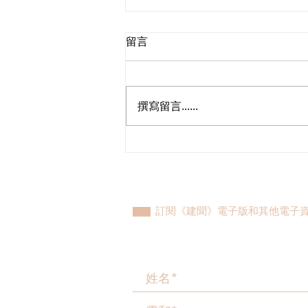
留言
撰寫留言......
走進蔚來、國盾量子與科大訊
飛，港區人大代表團深入合肥
調研科創成果
訂閱《建聞》電子版和其他電子