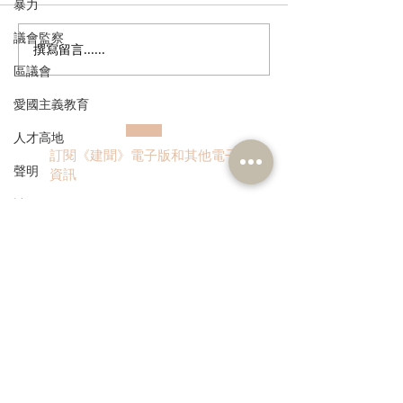
暴力
議會監察
撰寫留言......
民建聯呼籲選民登記並積
民建聯回應區議
區議會
極履行選民權力
告
愛國主義教育
人才高地
訂閱《建聞》電子版和其他電子
聲明
資訊
請願
漁農業
銀髮經濟
>
房屋
交通
福利
本人同意我的個人資料被用
作民建聯通知我有關資訊。