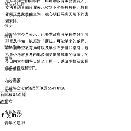
是莘莘學子的開學日，民建聯教育事務發言人、
司法及法律
立法會議員郭玲麗表示收到不少學校校長、教育
界同工及家長的查詢，擔心明日惡劣天氣下的應
民政及青年事務
變安排。 
保安
鑒於特首今早表示，已要求政府各單位作好全面
教育
部署及準備，以應對「蘇拉」可能帶來的威脅。
醫務衛生
郭玲麗希望教育局可以及早公布安排和指引，包
括會否考慮參考內地多個受影響城市的做法，於
發展
今日內宣布開學日延至下周一，以讓學校及家長
盡早掌握最新資訊。
動物權益
工商專業
傳媒聯絡:
民建聯立法會議員郭玲麗 5541 8128
家庭
新聞稿
郭玲麗
婦女
教育
少數族裔
青年民建聯