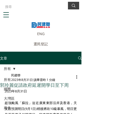
ENG
選民登記
文章
所有
民建聯
所有
2023年8月31日
讀畢需時 1 分鐘
郭玲麗促請政府延遲開學日至下周
國際
2023年8月31日 
大灣區
超強颱風「蘇拉」迫近廣東東部沿岸及香港，天
兩會
文台預測明日(9月1日)稍後將吹10級暴風，明日更