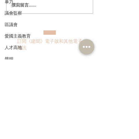
暴力
撰寫留言......
松悅園耆融護養院獎學金
民建聯支持《中
計劃2025-26年度頒獎典禮
教育發展藍圖》
議會監察
圖》破障礙、定
區議會
好數字教育工作
愛國主義教育
訂閱《建聞》電子版和其他電子
人才高地
資訊
聲明
請願
漁農業
>
銀髮經濟
房屋
交通
本人同意我的個人資料被用
作民建聯通知我有關資訊。
福利