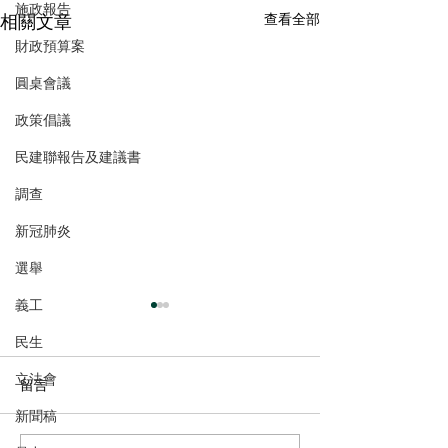
施政報告
相關文章
查看全部
財政預算案
圓桌會議
政策倡議
民建聯報告及建議書
調查
新冠肺炎
選舉
義工
民生
立法會
留言
新聞稿