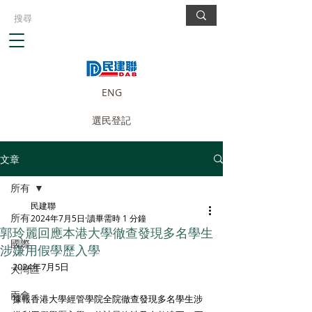
ENG
選民登記
文章
所有
民建聯
所有
2024年7月5日
讀畢需時 1 分鐘
郭玲麗回應本港大學徹查發現多名學生
國際
涉嫌用假學歷入學
2024年7月5日
大灣區
兩會
據報香港大學經管學院全院徹查發現多名學生涉