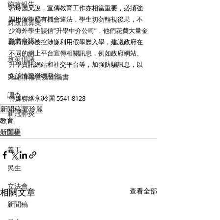
施政報告
郭玲麗又說，宣傳教育工作亦相當重要，必須強
調用假學歷有機會違法，學生切勿輕視後果，不
財政預算案
少海外學生誤信”升學中介公司”，他們花費大量金
圓桌會議
錢而最終被控涉嫌利用假學歷入學，建議政府在
不同的網上平台宣傳相關訊息，例如政府網站、
政策倡議
升學資訊網站和社交平台等，加強防騙訊息，以
免該情況繼續惡化。
民建聯報告及建議書
調查
傳媒聯絡:郭玲麗 5541 8128
新聞稿
郭玲麗
新冠肺炎
教育
選舉
新聞稿
義工
民生
立法會
相關文章
查看全部
新聞稿