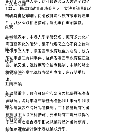
嫌利用假學歷入學，估計最終涉及人數達至80至
司法及法律
100人。民建聯教育事務發言人、立法會議員郭玲
民政及青年事務
麗認為事態嚴重，促請教育局和校方嚴肅處理事
件，以及採取相應措施，避免事件重蹈覆轍。
保安
郭玲麗表示，本港大學享譽盛名，擁有多元化和
教育
高度國際化的優勢，絕不能容忍立心不良之徒利
醫務衛生
用假學歷入學，損害國際教育地位的名譽，校方
須嚴肅處理有關事件，確保香港國際教育樞紐聲
發展
譽。她又說，院校應設立抽查機制，主動與發出
動物權益
學歷文件的當地院校聯繫和查證，進行雙重核
證。
工商專業
郭玲麗重申，政府可研究和參考內地學歷認證查
家庭
詢系統，現時本港在學歷認證把關上未有相關政
婦女
策，建議設立海外認證機制，在不影響現有的審
核制度下採取便利措施，要求所有在境外取得的
少數族裔
學歷均需通過香港學術及職業資歷評審局核實，
其後才可申請計劃來港就業或升學。
青年民建聯