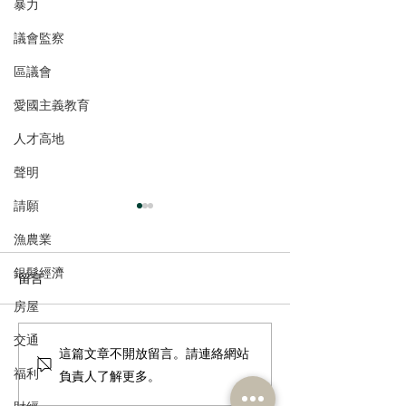
暴力
議會監察
區議會
愛國主義教育
人才高地
聲明
請願
漁農業
銀髮經濟
留言
房屋
交通
鄭泳舜夥九龍城區議員落
港區人大代表團
這篇文章不開放留言。請連絡網站
區視察，樂見啟德足球盛
考察，重溫渡江
福利
負責人了解更多。
會刺激地區消費升2成，倡
神，領略科技創