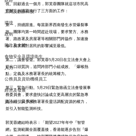
財經
視。回顧過去一個月，郭芙蓉團隊就這項市民高
度關注的議題進行了三方面的工作：
工商及創新科技
環境
第一，持續跟進。每當新界西南發生水管爆裂事
故，團隊均第一時間趕赴現場，要求警方、水務
政制
署、路政署及房屋署等相關部門跨協作，加速搶
民政及文體
修，務求將對居民的影響減至最低。
食物安全及環境衛生
第二，議會發聲。郭芙蓉5月20日在立法會大會上
提出口頭質詢，追問跨部門小組成效、「爆喉熱
人力
點」定義及水務署署長的統籌權力。
公務員及資助機構員工
第三，緊急行動。5月29日緊急致函立法會發展事
經濟及發展
務委員會，要求盡快討論成立更高層次的緊急專
資訊科技及廣播
責小組，賦予水務署署長靈活調配資源的權力，
並引入智能監測科技。
郭芙蓉總結時表示：「期望2027年年中『智管
網』監測範圍全面覆蓋後，香港能逐步告別『爆