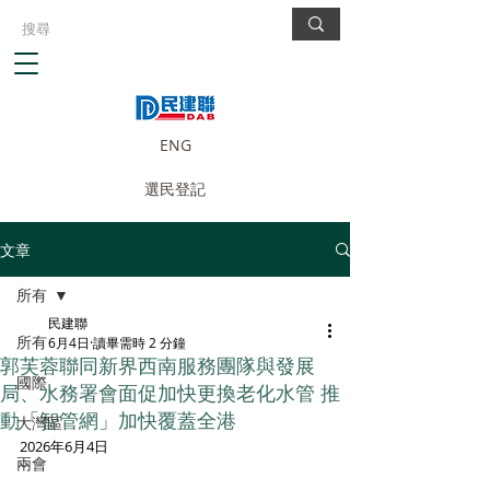
ENG
選民登記
文章
所有
民建聯
所有
6月4日
讀畢需時 2 分鐘
郭芙蓉聯同新界西南服務團隊與發展
國際
局、水務署會面促加快更換老化水管 推
動「智管網」加快覆蓋全港
大灣區
2026年6月4日
兩會