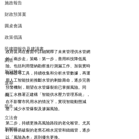
施政報告
財政預算案
圓桌會議
政策倡議
民建聯報告及建議書
政府當局在會面中詳細闡釋了未來管理供水管網
的「兩步走」策略：第一步，善用科技降低風
調查
險。包括利用聲納勘察進行測漏工作、加裝實時
新冠肺炎
傳感器等工具，持續收集和分析水管數據，再運
用人工智能技術推斷水管的剩餘壽命，逐步完善
選舉
預警機制，期望在水管爆裂前已掌握風險。同
義工
時，水務署正建構「智能供水壓力管理系統」，
在不影響市民用水的情況下，實現智能動態減
民生
壓，減少水管爆裂及滲漏風險。
立法會
第二步，持續更換高風險路段的老化喉管。尤其
新聞稿
針對容易破裂的老舊石棉水泥管和鑄鐵管，逐步
以「風險為本」原則優先更換。