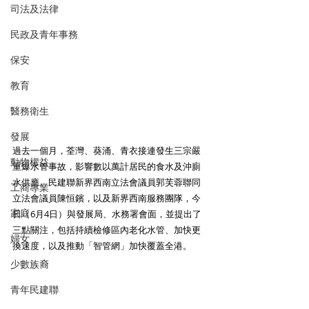
司法及法律
民政及青年事務
保安
教育
醫務衛生
發展
過去一個月，荃灣、葵涌、青衣接連發生三宗嚴
動物權益
重爆水管事故，影響數以萬計居民的食水及沖廁
水供應。民建聯新界西南立法會議員郭芙蓉聯同
工商專業
立法會議員陳恒鑌，以及新界西南服務團隊，今
家庭
日（6月4日）與發展局、水務署會面，並提出了
三點關注，包括持續檢修區內老化水管、加快更
婦女
換速度，以及推動「智管網」加快覆蓋全港。
少數族裔
青年民建聯