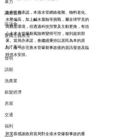
暴力
政府當局承認，本港水管網絡複雜、物料老化、
議會監察
水壓偏高，加上鹹水腐蝕等挑戰，屬全球罕見的
區議會
高難度環境，但透過科技預警及主動更換，有信
心未來水管爆裂風險將變得可控，做到超前部
愛國主義教育
署。當局亦承諾，會繼續秉持以居民為本的原
人才高地
則，進一步完善水管爆裂事故後的資訊發放及臨
時供水安排。
聲明
請願
漁農業
銀髮經濟
房屋
交通
福利
郭芙蓉感謝政府當局對全港水管爆裂事故的重