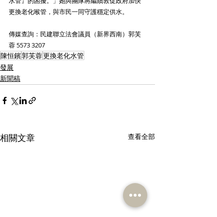
水管』的困擾。」她與團隊將繼續敦促政府加快
更換老化喉管，與市民一同守護穩定供水。
傳媒查詢：民建聯立法會議員（新界西南）郭芙
蓉 5573 3207
陳恒鑌
郭芙蓉
更換老化水管
發展
新聞稿
相關文章
查看全部